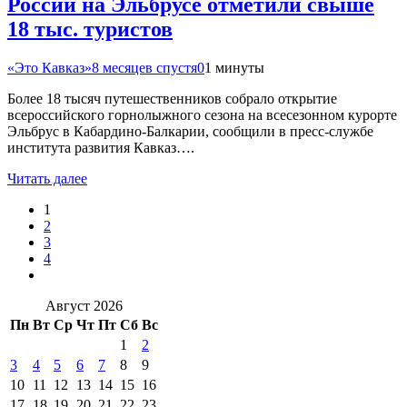
России на Эльбрусе отметили свыше
18 тыс. туристов
«Это Кавказ»
8 месяцев спустя
0
1 минуты
Более 18 тысяч путешественников собрало открытие
всероссийского горнолыжного сезона на всесезонном курорте
Эльбрус в Кабардино-Балкарии, сообщили в пресс-службе
института развития Кавказ….
Читать далее
1
2
3
4
Август 2026
Пн
Вт
Ср
Чт
Пт
Сб
Вс
1
2
3
4
5
6
7
8
9
10
11
12
13
14
15
16
17
18
19
20
21
22
23