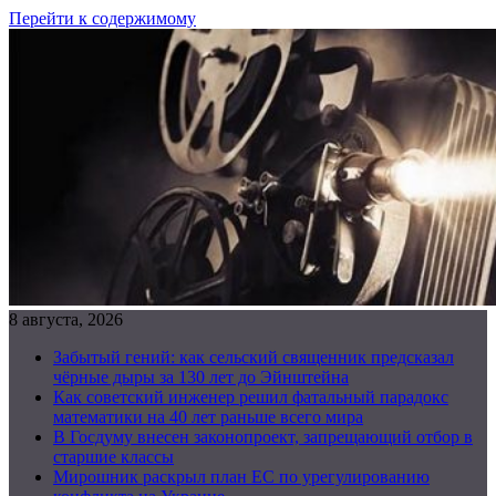
Перейти к содержимому
8 августа, 2026
Забытый гений: как сельский священник предсказал
чёрные дыры за 130 лет до Эйнштейна
Как советский инженер решил фатальный парадокс
математики на 40 лет раньше всего мира
В Госдуму внесен законопроект, запрещающий отбор в
старшие классы
Мирошник раскрыл план ЕС по урегулированию