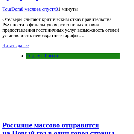
TourDom
8 месяцев спустя
0
1 минуты
Отельеры считают критическим отказ правительства
РФ внести в финальную версию новых правил
предоставления гостиничных услуг возможность отелей
устанавливать невозвратные тарифы….
Читать далее
Отдых в России
Россияне массово отправятся
на Новый год в один город страны