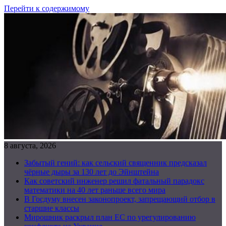
Перейти к содержимому
8 августа, 2026
Забытый гений: как сельский священник предсказал
чёрные дыры за 130 лет до Эйнштейна
Как советский инженер решил фатальный парадокс
математики на 40 лет раньше всего мира
В Госдуму внесен законопроект, запрещающий отбор в
старшие классы
Мирошник раскрыл план ЕС по урегулированию