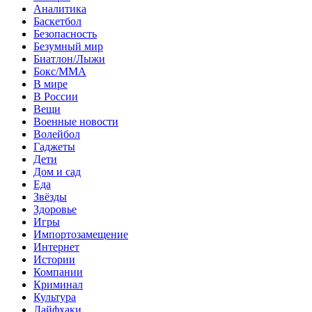
Аналитика
Баскетбол
Безопасность
Безумный мир
Биатлон/Лыжи
Бокс/MMA
В мире
В России
Вещи
Военные новости
Волейбол
Гаджеты
Дети
Дом и сад
Еда
Звёзды
Здоровье
Игры
Импортозамещение
Интернет
Истории
Компании
Криминал
Культура
Лайфхаки