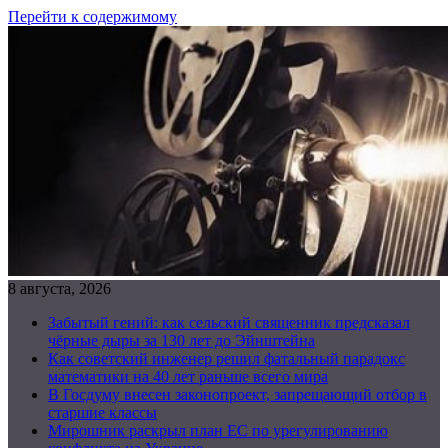
Перейти к содержимому
8 августа, 2026
Забытый гений: как сельский священник предсказал
чёрные дыры за 130 лет до Эйнштейна
Как советский инженер решил фатальный парадокс
математики на 40 лет раньше всего мира
В Госдуму внесен законопроект, запрещающий отбор в
старшие классы
Мирошник раскрыл план ЕС по урегулированию