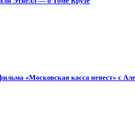
ейли Этвелл — о Томе Крузе
фильма «Московская касса невест» с Ал