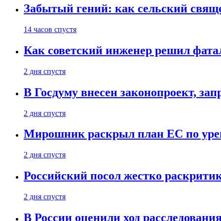
Забытый гений: как сельский свящ
14 часов спустя
Как советский инженер решил фатал
2 дня спустя
В Госдуму внесен законопроект, за
2 дня спустя
Мирошник раскрыл план ЕС по уре
2 дня спустя
Российский посол жестко раскрити
2 дня спустя
В России оценили ход расследовани