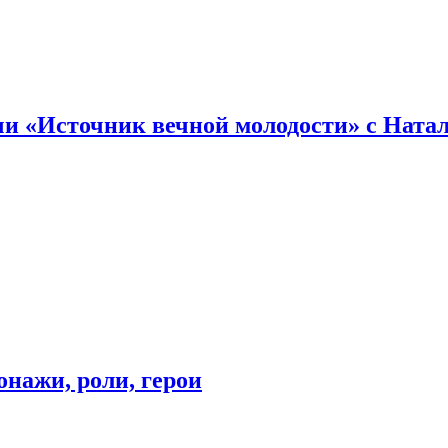
и «Источник вечной молодости» с Ната
онажи, роли, герои