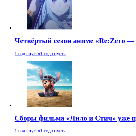
Четвёртый сезон аниме «Re:Zero — ж
1 год спустя
1 год спустя
Сборы фильма «Лило и Стич» уже п
1 год спустя
1 год спустя