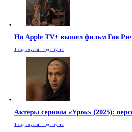
На Apple TV+ вышел фильм Гая Рич
1 год спустя
1 год спустя
Актёры сериала «Урок» (2025): перс
1 год спустя
1 год спустя