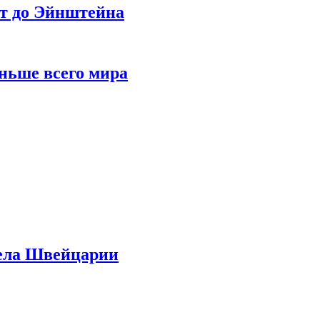
ет до Эйнштейна
ньше всего мира
дела Швейцарии