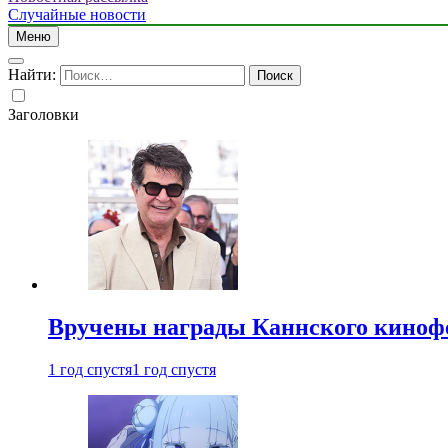
Случайные новости
Меню
Найти:
Заголовки
Вручены награды Каннского киноф
1 год спустя
1 год спустя