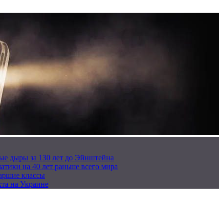
ые дыры за 130 лет до Эйнштейна
тики на 40 лет раньше всего мира
таршие классы
та на Украине