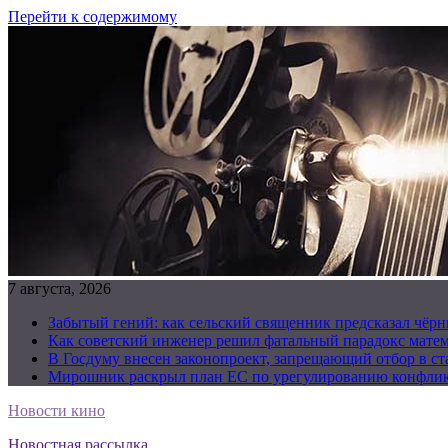
Перейти к содержимому
7 августа, 2026
Забытый гений: как сельский священник предсказал чёрн
Как советский инженер решил фатальный парадокс матема
В Госдуму внесен законопроект, запрещающий отбор в с
Мирошник раскрыл план ЕС по урегулированию конфлик
Новости кино
Новостная рассылка