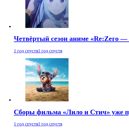
Четвёртый сезон аниме «Re:Zero — ж
1 год спустя
1 год спустя
Сборы фильма «Лило и Стич» уже п
1 год спустя
1 год спустя