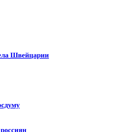
дела Швейцарии
осдуму
 россиян