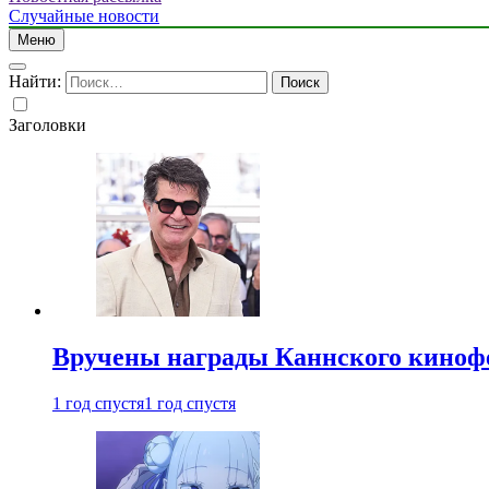
Случайные новости
Меню
Найти:
Заголовки
Вручены награды Каннского киноф
1 год спустя
1 год спустя