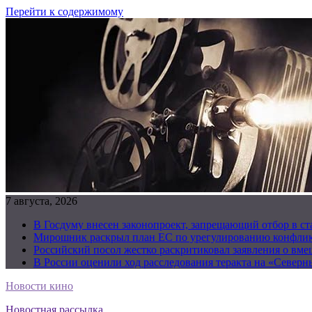
Перейти к содержимому
7 августа, 2026
В Госдуму внесен законопроект, запрещающий отбор в с
Мирошник раскрыл план ЕС по урегулированию конфлик
Российский посол жестко раскритиковал заявления о вм
В России оценили ход расследования теракта на «Северн
Новости кино
Новостная рассылка