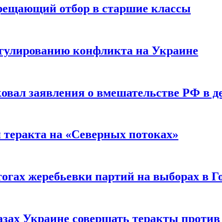
прещающий отбор в старшие классы
гулированию конфликта на Украине
ковал заявления о вмешательстве РФ в 
я теракта на «Северных потоках»
огах жеребьевки партий на выборах в Г
азах Украине совершать теракты против