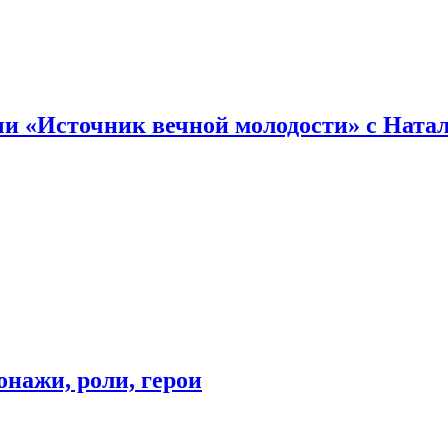
и «Источник вечной молодости» с Ната
онажи, роли, герои