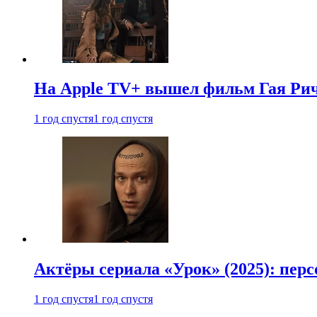
На Apple TV+ вышел фильм Гая Рич
1 год спустя
1 год спустя
Актёры сериала «Урок» (2025): перс
1 год спустя
1 год спустя