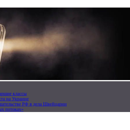
таршие классы
та на Украине
ешательстве РФ в дела Швейцарии
ых потоках»