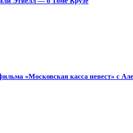
ейли Этвелл — о Томе Крузе
фильма «Московская касса невест» с Ал