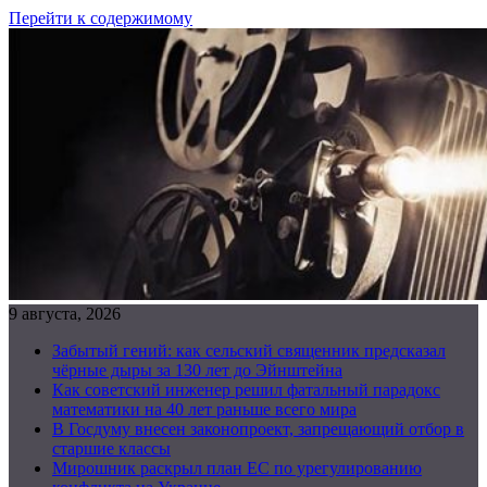
Перейти к содержимому
9 августа, 2026
Забытый гений: как сельский священник предсказал
чёрные дыры за 130 лет до Эйнштейна
Как советский инженер решил фатальный парадокс
математики на 40 лет раньше всего мира
В Госдуму внесен законопроект, запрещающий отбор в
старшие классы
Мирошник раскрыл план ЕС по урегулированию