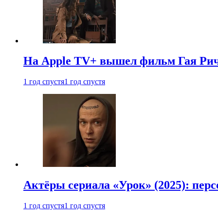
На Apple TV+ вышел фильм Гая Рич
1 год спустя
1 год спустя
Актёры сериала «Урок» (2025): перс
1 год спустя
1 год спустя