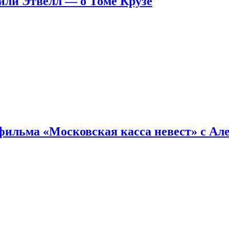
ейли Этвелл — о Томе Крузе
фильма «Московская касса невест» с Ал