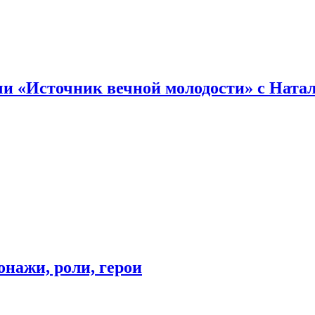
и «Источник вечной молодости» с Ната
онажи, роли, герои