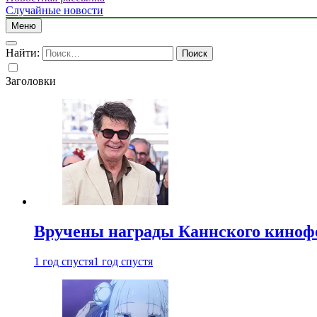
Случайные новости
Меню
Найти:
Заголовки
Вручены награды Каннского киноф
1 год спустя
1 год спустя