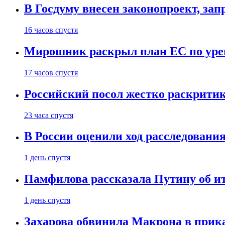
В Госдуму внесен законопроект, за
16 часов спустя
Мирошник раскрыл план ЕС по уре
17 часов спустя
Российский посол жестко раскрити
23 часа спустя
В России оценили ход расследовани
1 день спустя
Памфилова рассказала Путину об ит
1 день спустя
Захарова обвинила Макрона в прик