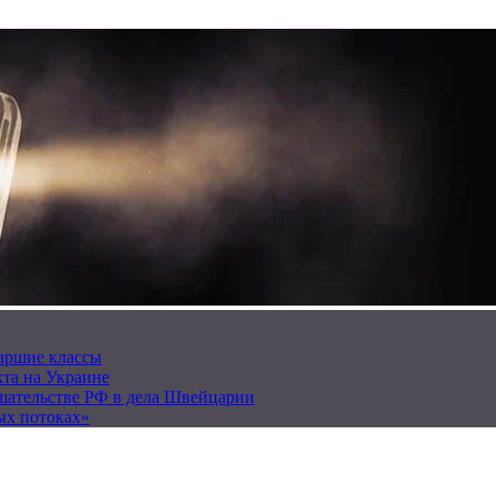
таршие классы
та на Украине
ешательстве РФ в дела Швейцарии
ых потоках»