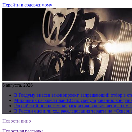
Перейти к содержимому
6 августа, 2026
В Госдуму внесен законопроект, запрещающий отбор в с
Мирошник раскрыл план ЕС по урегулированию конфлик
Российский посол жестко раскритиковал заявления о вм
В России оценили ход расследования теракта на «Северн
Новости кино
Новостная рассылка