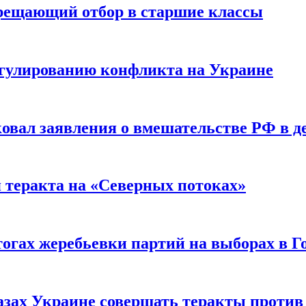
прещающий отбор в старшие классы
гулированию конфликта на Украине
ковал заявления о вмешательстве РФ в 
я теракта на «Северных потоках»
огах жеребьевки партий на выборах в Г
азах Украине совершать теракты против