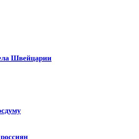
дела Швейцарии
осдуму
 россиян