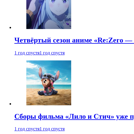
Четвёртый сезон аниме «Re:Zero — ж
1 год спустя
1 год спустя
Сборы фильма «Лило и Стич» уже п
1 год спустя
1 год спустя