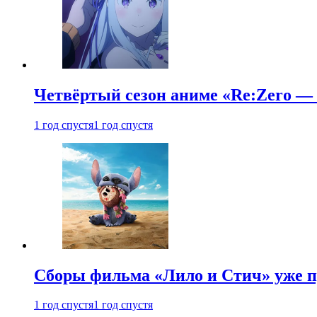
Четвёртый сезон аниме «Re:Zero — ж
1 год спустя
1 год спустя
Сборы фильма «Лило и Стич» уже п
1 год спустя
1 год спустя