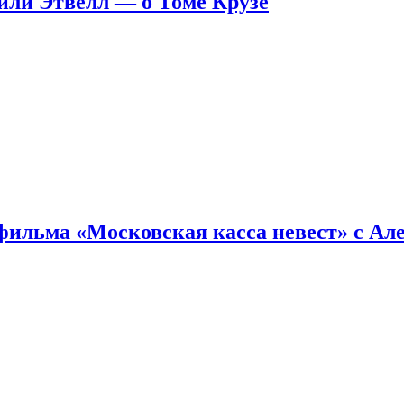
ейли Этвелл — о Томе Крузе
фильма «Московская касса невест» с Ал