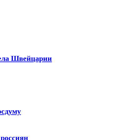
дела Швейцарии
осдуму
 россиян