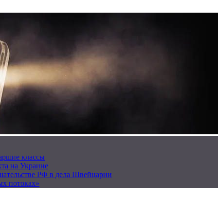
таршие классы
та на Украине
ешательстве РФ в дела Швейцарии
ых потоках»