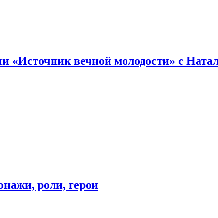
и «Источник вечной молодости» с Ната
онажи, роли, герои