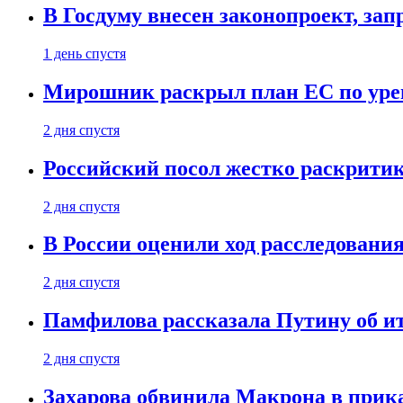
В Госдуму внесен законопроект, за
1 день спустя
Мирошник раскрыл план ЕС по уре
2 дня спустя
Российский посол жестко раскрити
2 дня спустя
В России оценили ход расследовани
2 дня спустя
Памфилова рассказала Путину об ит
2 дня спустя
Захарова обвинила Макрона в прик