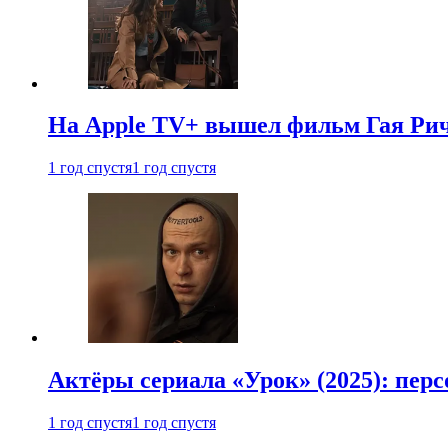
На Apple TV+ вышел фильм Гая Рич
1 год спустя
1 год спустя
Актёры сериала «Урок» (2025): перс
1 год спустя
1 год спустя