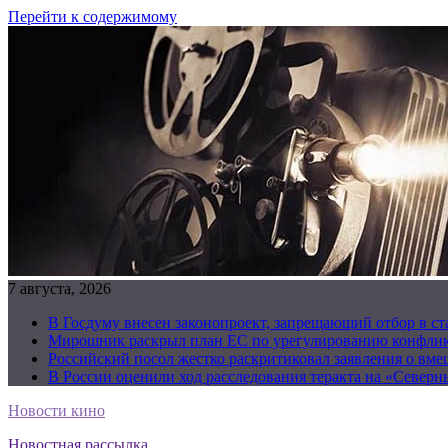
Перейти к содержимому
7 августа, 2026
В Госдуму внесен законопроект, запрещающий отбор в с
Мирошник раскрыл план ЕС по урегулированию конфлик
Российский посол жестко раскритиковал заявления о вм
В России оценили ход расследования теракта на «Северн
Новости кино
Новостная рассылка