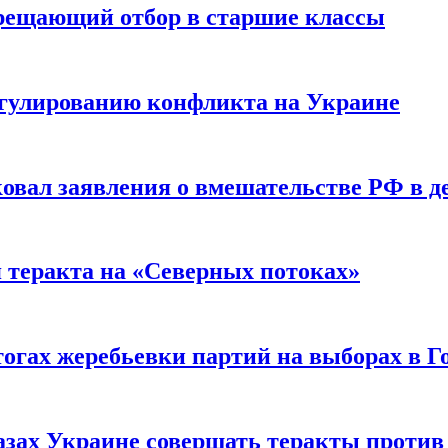
прещающий отбор в старшие классы
гулированию конфликта на Украине
ковал заявления о вмешательстве РФ в 
я теракта на «Северных потоках»
огах жеребьевки партий на выборах в Г
азах Украине совершать теракты против