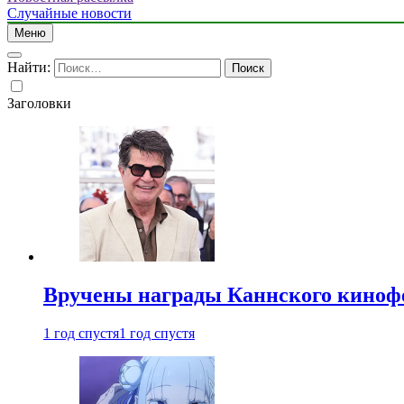
Случайные новости
Меню
Найти:
Заголовки
Вручены награды Каннского киноф
1 год спустя
1 год спустя