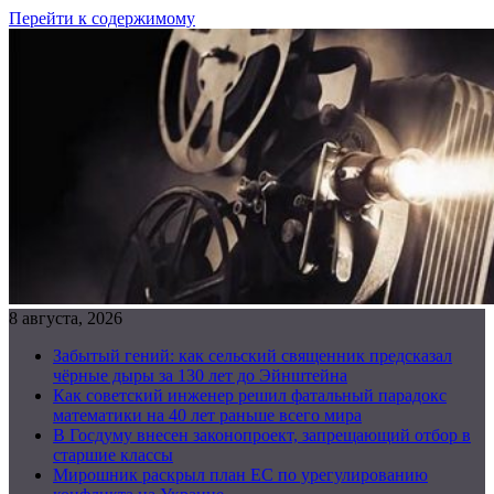
Перейти к содержимому
8 августа, 2026
Забытый гений: как сельский священник предсказал
чёрные дыры за 130 лет до Эйнштейна
Как советский инженер решил фатальный парадокс
математики на 40 лет раньше всего мира
В Госдуму внесен законопроект, запрещающий отбор в
старшие классы
Мирошник раскрыл план ЕС по урегулированию