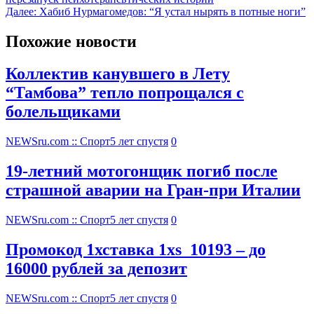
Далее:
Хабиб Нурмагомедов: “Я устал нырять в потные ноги”
Похожие новости
Коллектив канувшего в Лету
“Тамбова” тепло попрощался с
болельщиками
NEWSru.com :: Спорт
5 лет спустя
0
19-летний мотогонщик погиб после
страшной аварии на Гран-при Италии
NEWSru.com :: Спорт
5 лет спустя
0
Промокод 1хставка 1xs_10193 – до
16000 рублей за депозит
NEWSru.com :: Спорт
5 лет спустя
0