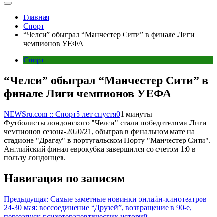
Главная
Спорт
“Челси” обыграл “Манчестер Сити” в финале Лиги
чемпионов УЕФА
Спорт
“Челси” обыграл “Манчестер Сити” в
финале Лиги чемпионов УЕФА
NEWSru.com :: Спорт
5 лет спустя
0
1 минуты
Футболисты лондонского "Челси" стали победителями Лиги
чемпионов сезона-2020/21, обыграв в финальном мате на
стадионе "Драгау" в португальском Порту "Манчестер Сити".
Английский финал еврокубка завершился со счетом 1:0 в
пользу лондонцев.
Навигация по записям
Предыдущая:
Самые заметные новинки онлайн-кинотеатров
24-30 мая: воссоединение “Друзей”, возвращение в 90-е,
перезапуск психотерапевтических историй