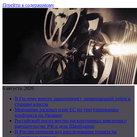
Перейти к содержимому
6 августа, 2026
В Госдуму внесен законопроект, запрещающий отбор в
старшие классы
Мирошник раскрыл план ЕС по урегулированию
конфликта на Украине
Российский посол жестко раскритиковал заявления о
вмешательстве РФ в дела Швейцарии
В России оценили ход расследования теракта на