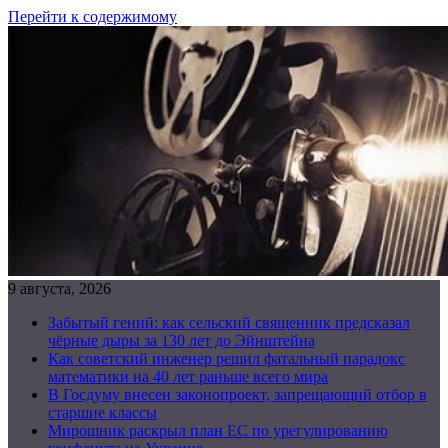
Перейти к содержимому
9 августа, 2026
Забытый гений: как сельский священник предсказал
чёрные дыры за 130 лет до Эйнштейна
Как советский инженер решил фатальный парадокс
математики на 40 лет раньше всего мира
В Госдуму внесен законопроект, запрещающий отбор в
старшие классы
Мирошник раскрыл план ЕС по урегулированию