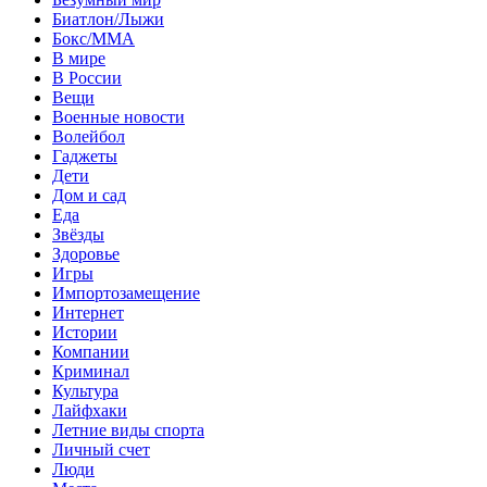
Биатлон/Лыжи
Бокс/MMA
В мире
В России
Вещи
Военные новости
Волейбол
Гаджеты
Дети
Дом и сад
Еда
Звёзды
Здоровье
Игры
Импортозамещение
Интернет
Истории
Компании
Криминал
Культура
Лайфхаки
Летние виды спорта
Личный счет
Люди