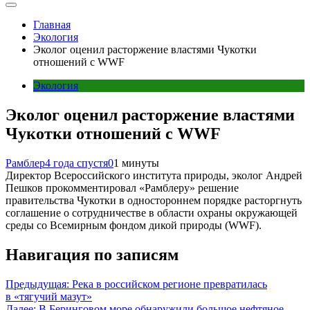
Главная
Экология
Эколог оценил расторжение властями Чукотки
отношений с WWF
Экология
Эколог оценил расторжение властями
Чукотки отношений с WWF
Рамблер
4 года спустя
0
1 минуты
Директор Всероссийского института природы, эколог Андрей
Пешков прокомментировал «Рамблеру» решение
правительства Чукотки в одностороннем порядке расторгнуть
соглашение о сотрудничестве в области охраны окружающей
среды со Всемирным фондом дикой природы (WWF).
Навигация по записям
Предыдущая:
Река в российском регионе превратилась
в «тягучий мазут»
Далее:
В Беринговом море обнаружили большое нефтяное