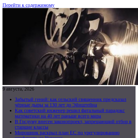
Перейти к содержимому
9 августа, 2026
Забытый гений: как сельский священник предсказал
чёрные дыры за 130 лет до Эйнштейна
Как советский инженер решил фатальный парадокс
математики на 40 лет раньше всего мира
В Госдуму внесен законопроект, запрещающий отбор в
старшие классы
Мирошник раскрыл план ЕС по урегулированию