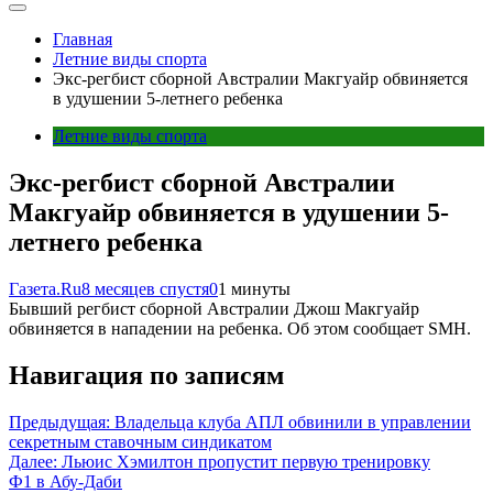
Главная
Летние виды спорта
Экс-регбист сборной Австралии Макгуайр обвиняется
в удушении 5-летнего ребенка
Летние виды спорта
Экс-регбист сборной Австралии
Макгуайр обвиняется в удушении 5-
летнего ребенка
Газета.Ru
8 месяцев спустя
0
1 минуты
Бывший регбист сборной Австралии Джош Макгуайр
обвиняется в нападении на ребенка. Об этом сообщает SMH.
Навигация по записям
Предыдущая:
Владельца клуба АПЛ обвинили в управлении
секретным ставочным синдикатом
Далее:
Льюис Хэмилтон пропустит первую тренировку
Ф1 в Абу-Даби