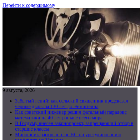
Перейти к содержимому
9 августа, 2026
Забытый гений: как сельский священник предсказал
чёрные дыры за 130 лет до Эйнштейна
Как советский инженер решил фатальный парадокс
математики на 40 лет раньше всего мира
В Госдуму внесен законопроект, запрещающий отбор в
старшие классы
Мирошник раскрыл план ЕС по урегулированию