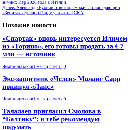
зимних Игр 2026 года в Италии
Далее:
Александр Бубнов ответил, сможет ли нападающий
«Зенита» Лусиано Гонду усилить ЦСКА
Похожие новости
«Спартак» вновь интересуется Иличем
из «Торино», его готовы продать за € 7
млн — источник
Чемпионат.com
1 месяц спустя
0
Экс-защитник «Челси» Маланг Сарр
покинул «Ланс»
Чемпионат.com
1 месяц спустя
0
Талалаев пригласил Смолова в
“Балтику”: я тебе рекомендую
подумать