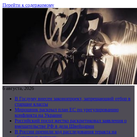
Перейти к содержимому
6 августа, 2026
В Госдуму внесен законопроект, запрещающий отбор в
старшие классы
Мирошник раскрыл план ЕС по урегулированию
конфликта на Украине
Российский посол жестко раскритиковал заявления о
вмешательстве РФ в дела Швейцарии
В России оценили ход расследования теракта на