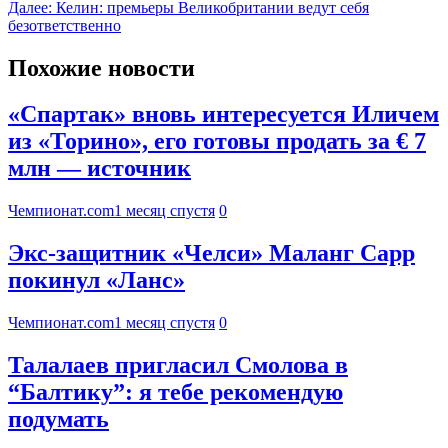
Далее:
Келин: премьеры Великобритании ведут себя
безответственно
Похожие новости
«Спартак» вновь интересуется Иличем
из «Торино», его готовы продать за € 7
млн — источник
Чемпионат.com
1 месяц спустя
0
Экс-защитник «Челси» Маланг Сарр
покинул «Ланс»
Чемпионат.com
1 месяц спустя
0
Талалаев пригласил Смолова в
“Балтику”: я тебе рекомендую
подумать