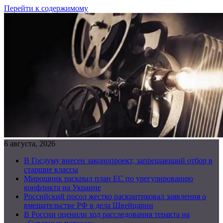
Перейти к содержимому
6 августа, 2026
В Госдуму внесен законопроект, запрещающий отбор в
старшие классы
Мирошник раскрыл план ЕС по урегулированию
конфликта на Украине
Российский посол жестко раскритиковал заявления о
вмешательстве РФ в дела Швейцарии
В России оценили ход расследования теракта на