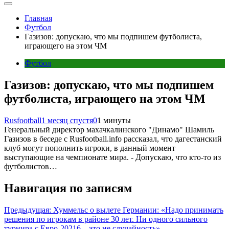
Главная
Футбол
Газизов: допускаю, что мы подпишем футболиста,
играющего на этом ЧМ
Футбол
Газизов: допускаю, что мы подпишем
футболиста, играющего на этом ЧМ
Rusfootball
1 месяц спустя
0
1 минуты
Генеральный директор махачкалинского "Динамо" Шамиль
Газизов в беседе с Rusfootball.info рассказал, что дагестанский
клуб могут пополнить игроки, в данный момент
выступающие на чемпионате мира. - Допускаю, что кто-то из
футболистов…
Навигация по записям
Предыдущая:
Хуммельс о вылете Германии: «Надо принимать
решения по игрокам в районе 30 лет. Ни одного сильного
турнира с Евро-20216 – это не случайность»