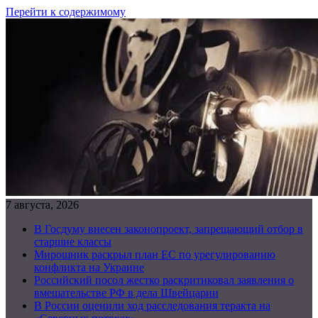
Перейти к содержимому
7 августа, 2026
В Госдуму внесен законопроект, запрещающий отбор в
старшие классы
Мирошник раскрыл план ЕС по урегулированию
конфликта на Украине
Российский посол жестко раскритиковал заявления о
вмешательстве РФ в дела Швейцарии
В России оценили ход расследования теракта на