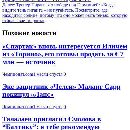
Далее:
Тренер Парагвая о победе над Германией: «Когда
видите тень гиганта – не пугайтесь. Посмотрите, где
находится солнце, потому что оно может быть тенью, которую
отбрасывает карлик»
Похожие новости
«Спартак» вновь интересуется Иличем
из «Торино», его готовы продать за € 7
млн — источник
Чемпионат.com
1 месяц спустя
0
Экс-защитник «Челси» Маланг Сарр
покинул «Ланс»
Чемпионат.com
1 месяц спустя
0
Талалаев пригласил Смолова в
“Балтику”: я тебе рекомендую