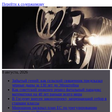
Перейти к содержимому
8 августа, 2026
Забытый гений: как сельский священник предсказал
чёрные дыры за 130 лет до Эйнштейна
Как советский инженер решил фатальный парадокс
математики на 40 лет раньше всего мира
В Госдуму внесен законопроект, запрещающий отбор в
старшие классы
Мирошник раскрыл план ЕС по урегулированию