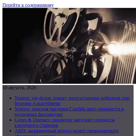
Перейти к содержимому
10 августа, 2026
Neuron: тау-белок ломает энергостанции нейронов при
болезни Альцгеймера
Science: опасная бактерия Candida auris скрывается в
волосяных фолликулах
Genes & Diseases: ожирение запускает процессы
клеточного старения
ARD: загрязненный воздух может провоцировать