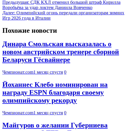
Предыдущая:
СДК КХЛ отменил большой штраф Кирилла
Воробьёва за удар локтем Даниила Вовченко
Далее:
Олимпийский огонь передали организаторам зимних
Игр 2026 года в Италии
Похожие новости
Динара Смольская высказалась о
новом австрийском тренере сборной
Беларуси Гёсвайнере
Чемпионат.com
1 месяц спустя
0
Йоханнес Клебо номинирован на
награду ESPN благодаря своему
олимпийскому рекорду
Чемпионат.com
1 месяц спустя
0
Майгуров о желании Губерниева