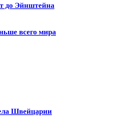
ет до Эйнштейна
ньше всего мира
дела Швейцарии