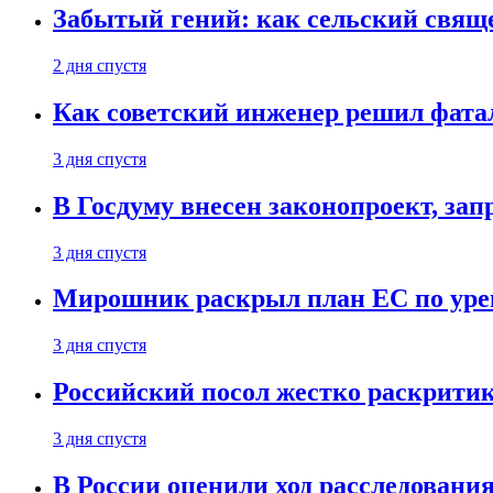
Забытый гений: как сельский свящ
2 дня спустя
Как советский инженер решил фатал
3 дня спустя
В Госдуму внесен законопроект, за
3 дня спустя
Мирошник раскрыл план ЕС по уре
3 дня спустя
Российский посол жестко раскрити
3 дня спустя
В России оценили ход расследовани