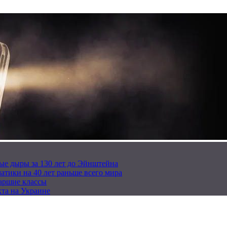
ые дыры за 130 лет до Эйнштейна
тики на 40 лет раньше всего мира
таршие классы
та на Украине