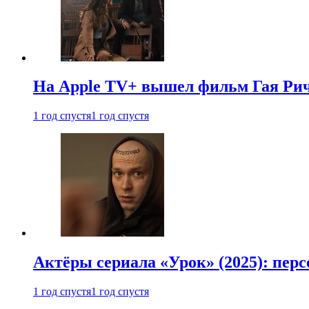
На Apple TV+ вышел фильм Гая Рич
1 год спустя
1 год спустя
Актёры сериала «Урок» (2025): перс
1 год спустя
1 год спустя