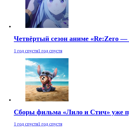
Четвёртый сезон аниме «Re:Zero — ж
1 год спустя
1 год спустя
Сборы фильма «Лило и Стич» уже п
1 год спустя
1 год спустя