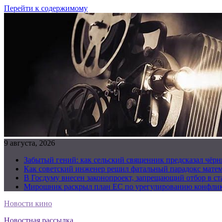
Перейти к содержимому
9 августа, 2026
Забытый гений: как сельский священник предсказал чёрн
Как советский инженер решил фатальный парадокс матема
В Госдуму внесен законопроект, запрещающий отбор в с
Мирошник раскрыл план ЕС по урегулированию конфлик
Новости кино
Новостная рассылка