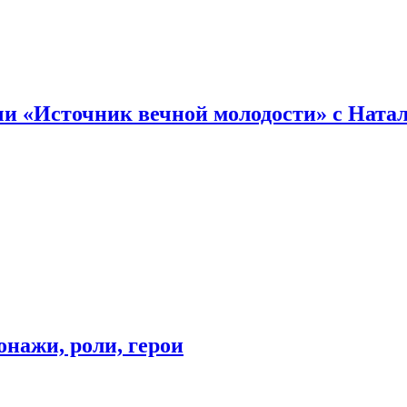
и «Источник вечной молодости» с Ната
онажи, роли, герои