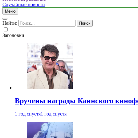
Случайные новости
Меню
Найти:
Заголовки
Вручены награды Каннского киноф
1 год спустя
1 год спустя