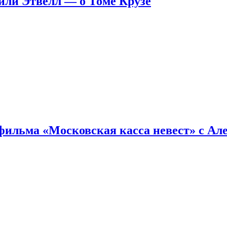
ейли Этвелл — о Томе Крузе
фильма «Московская касса невест» с Ал