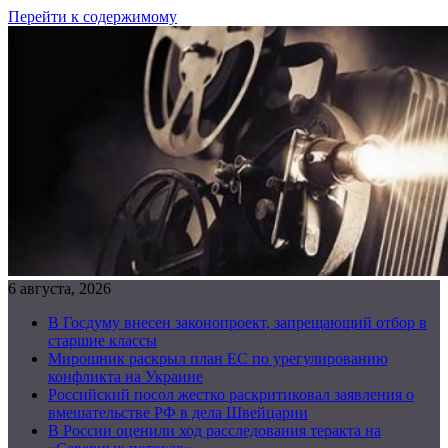
Перейти к содержимому
6 августа, 2026
В Госдуму внесен законопроект, запрещающий отбор в
старшие классы
Мирошник раскрыл план ЕС по урегулированию
конфликта на Украине
Российский посол жестко раскритиковал заявления о
вмешательстве РФ в дела Швейцарии
В России оценили ход расследования теракта на