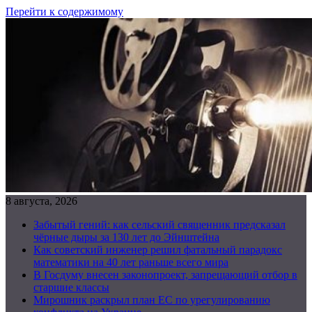
Перейти к содержимому
8 августа, 2026
Забытый гений: как сельский священник предсказал
чёрные дыры за 130 лет до Эйнштейна
Как советский инженер решил фатальный парадокс
математики на 40 лет раньше всего мира
В Госдуму внесен законопроект, запрещающий отбор в
старшие классы
Мирошник раскрыл план ЕС по урегулированию