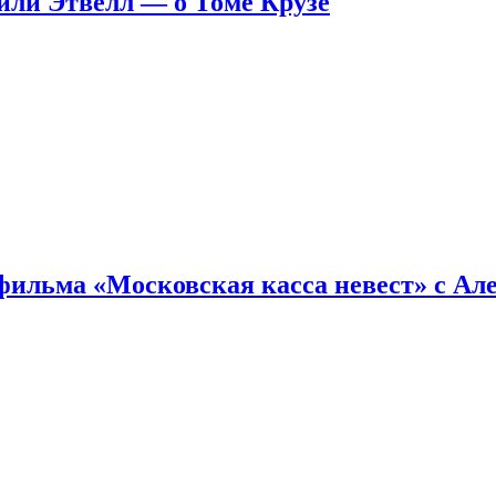
ейли Этвелл — о Томе Крузе
фильма «Московская касса невест» с Ал