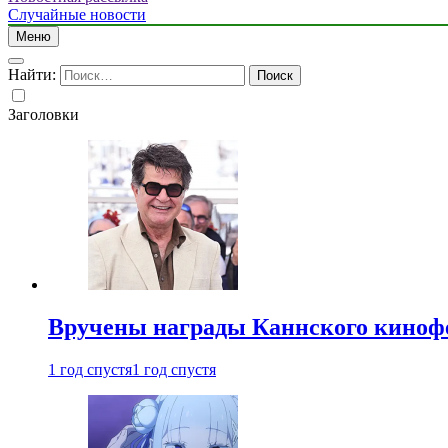
Случайные новости
Меню
Найти:
Заголовки
Вручены награды Каннского киноф
1 год спустя
1 год спустя