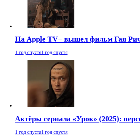
На Apple TV+ вышел фильм Гая Рич
1 год спустя
1 год спустя
Актёры сериала «Урок» (2025): перс
1 год спустя
1 год спустя