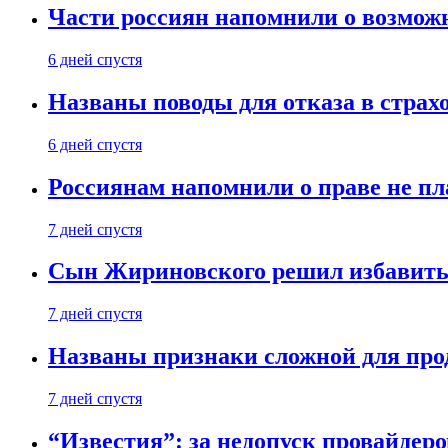
Части россиян напомнили о возмож
6 дней спустя
Названы поводы для отказа в страх
6 дней спустя
Россиянам напомнили о праве не пл
7 дней спустя
Сын Жириновского решил избавитьс
7 дней спустя
Названы признаки сложной для пр
7 дней спустя
“Известия”: за недопуск провайдер