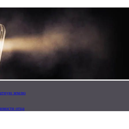
латную землю
имости отца