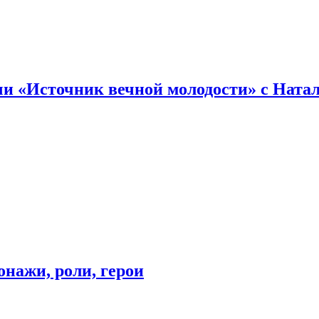
и «Источник вечной молодости» с Ната
онажи, роли, герои