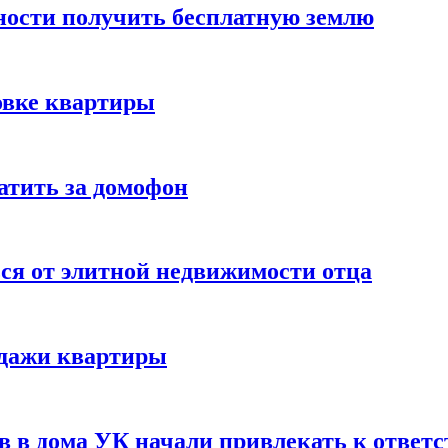
ности получить бесплатную землю
овке квартиры
атить за домофон
я от элитной недвижимости отца
одажи квартиры
ов в дома УК начали привлекать к ответ