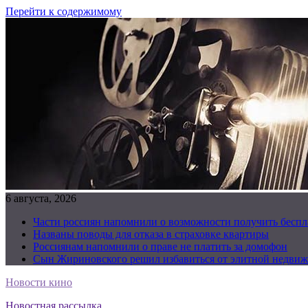
Перейти к содержимому
6 августа, 2026
Части россиян напомнили о возможности получить бесп
Названы поводы для отказа в страховке квартиры
Россиянам напомнили о праве не платить за домофон
Сын Жириновского решил избавиться от элитной недвиж
Новости кино
Новостная рассылка