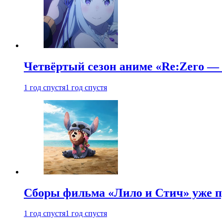
Четвёртый сезон аниме «Re:Zero — ж
1 год спустя
1 год спустя
Сборы фильма «Лило и Стич» уже п
1 год спустя
1 год спустя