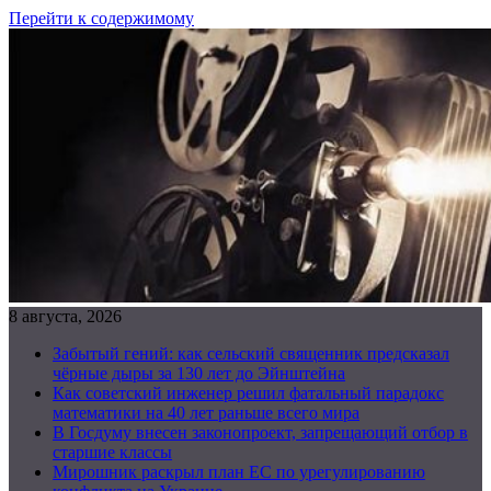
Перейти к содержимому
8 августа, 2026
Забытый гений: как сельский священник предсказал
чёрные дыры за 130 лет до Эйнштейна
Как советский инженер решил фатальный парадокс
математики на 40 лет раньше всего мира
В Госдуму внесен законопроект, запрещающий отбор в
старшие классы
Мирошник раскрыл план ЕС по урегулированию