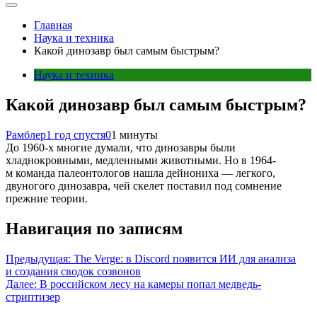
Главная
Наука и техника
Какой динозавр был самым быстрым?
Наука и техника
Какой динозавр был самым быстрым?
Рамблер
1 год спустя
0
1 минуты
До 1960-х многие думали, что динозавры были
хладнокровными, медленными животными. Но в 1964-
м команда палеонтологов нашла дейнониха — легкого,
двуногого динозавра, чей скелет поставил под сомнение
прежние теории.
Навигация по записям
Предыдущая:
The Verge: в Discord появится ИИ для анализа
и создания сводок созвонов
Далее:
В российском лесу на камеры попал медведь-
стриптизер