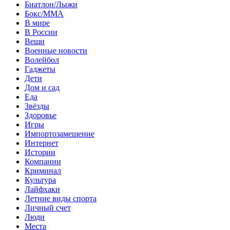
Биатлон/Лыжи
Бокс/MMA
В мире
В России
Вещи
Военные новости
Волейбол
Гаджеты
Дети
Дом и сад
Еда
Звёзды
Здоровье
Игры
Импортозамещение
Интернет
Истории
Компании
Криминал
Культура
Лайфхаки
Летние виды спорта
Личный счет
Люди
Места