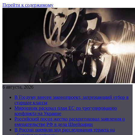
Перейти к содержимому
6 августа, 2026
В Госдуму внесен законопроект, запрещающий отбор в
старшие классы
Мирошник раскрыл план ЕС по урегулированию
конфликта на Украине
Российский посол жестко раскритиковал заявления о
вмешательстве РФ в дела Швейцарии
В России оценили ход расследования теракта на