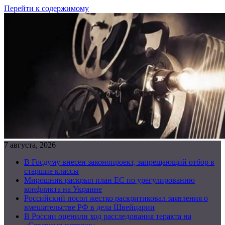
Перейти к содержимому
7 августа, 2026
В Госдуму внесен законопроект, запрещающий отбор в
старшие классы
Мирошник раскрыл план ЕС по урегулированию
конфликта на Украине
Российский посол жестко раскритиковал заявления о
вмешательстве РФ в дела Швейцарии
В России оценили ход расследования теракта на