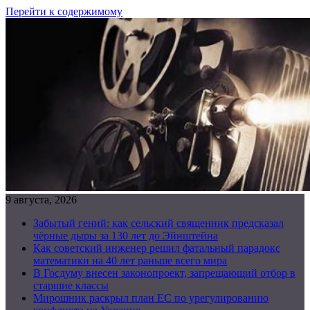
Перейти к содержимому
9 августа, 2026
Забытый гений: как сельский священник предсказал
чёрные дыры за 130 лет до Эйнштейна
Как советский инженер решил фатальный парадокс
математики на 40 лет раньше всего мира
В Госдуму внесен законопроект, запрещающий отбор в
старшие классы
Мирошник раскрыл план ЕС по урегулированию