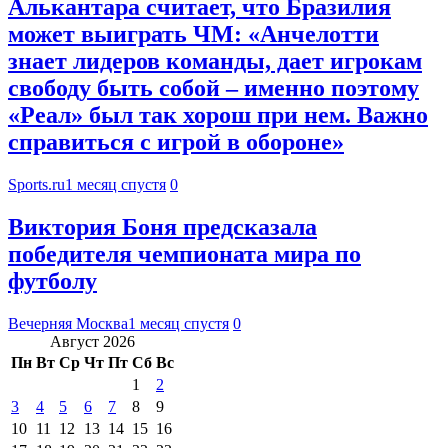
Алькантара считает, что Бразилия
может выиграть ЧМ: «Анчелотти
знает лидеров команды, дает игрокам
свободу быть собой – именно поэтому
«Реал» был так хорош при нем. Важно
справиться с игрой в обороне»
Sports.ru
1 месяц спустя
0
Виктория Боня предсказала
победителя чемпионата мира по
футболу
Вечерняя Москва
1 месяц спустя
0
Август 2026
Пн
Вт
Ср
Чт
Пт
Сб
Вс
1
2
3
4
5
6
7
8
9
10
11
12
13
14
15
16