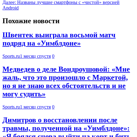
Далее:
Названы лучшие смартфоны с «чистой» версией
Android
Похожие новости
Швентек выиграла восьмой матч
подряд на «Уимблдоне»
Sports.ru
1 месяц спустя
0
Медведев о деле Вондроушовой: «Мне
жаль, что это произошло с Маркетой,
но я не знаю всех обстоятельств и не
могу судить»
Sports.ru
1 месяц спустя
0
Димитров о восстановлении после
травмы, полученной на «Уимблдоне»:
«Я боялся снова выйти на корт и бить