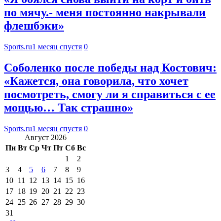
по мячу.- меня постоянно накрывали
флешбэки»
Sports.ru
1 месяц спустя
0
Соболенко после победы над Костович:
«Кажется, она говорила, что хочет
посмотреть, смогу ли я справиться с ее
мощью… Так страшно»
Sports.ru
1 месяц спустя
0
Август 2026
Пн
Вт
Ср
Чт
Пт
Сб
Вс
1
2
3
4
5
6
7
8
9
10
11
12
13
14
15
16
17
18
19
20
21
22
23
24
25
26
27
28
29
30
31