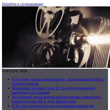
Перейти к содержимому
6 августа, 2026
В Госдуму внесен законопроект, запрещающий отбор в
старшие классы
Мирошник раскрыл план ЕС по урегулированию
конфликта на Украине
Российский посол жестко раскритиковал заявления о
вмешательстве РФ в дела Швейцарии
В России оценили ход расследования теракта на