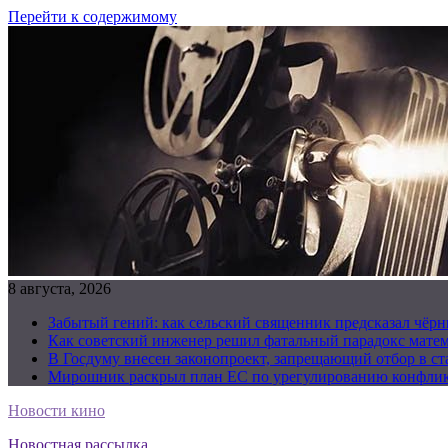
Перейти к содержимому
8 августа, 2026
Забытый гений: как сельский священник предсказал чёрн
Как советский инженер решил фатальный парадокс матема
В Госдуму внесен законопроект, запрещающий отбор в с
Мирошник раскрыл план ЕС по урегулированию конфлик
Новости кино
Новостная рассылка