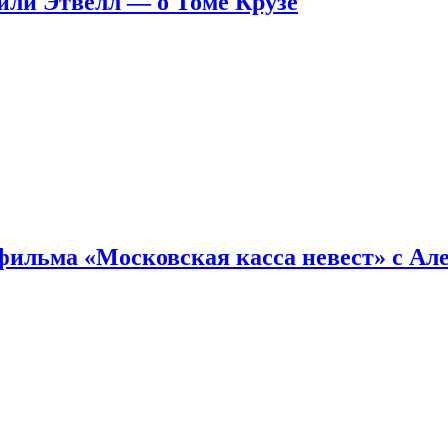
ейли Этвелл — о Томе Крузе
фильма «Московская касса невест» с Ал