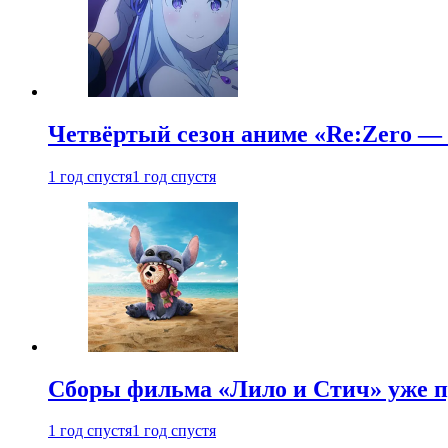
Четвёртый сезон аниме «Re:Zero — ж
1 год спустя
1 год спустя
Сборы фильма «Лило и Стич» уже п
1 год спустя
1 год спустя