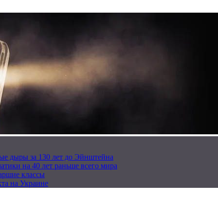
ые дыры за 130 лет до Эйнштейна
тики на 40 лет раньше всего мира
таршие классы
та на Украине