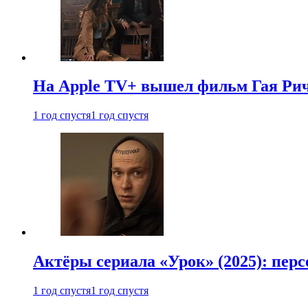
На Apple TV+ вышел фильм Гая Рич
1 год спустя
1 год спустя
Актёры сериала «Урок» (2025): перс
1 год спустя
1 год спустя