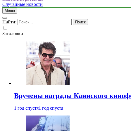
Случайные новости
Меню
Найти:
Заголовки
Вручены награды Каннского киноф
1 год спустя
1 год спустя