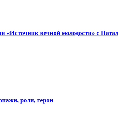
и «Источник вечной молодости» с Ната
онажи, роли, герои