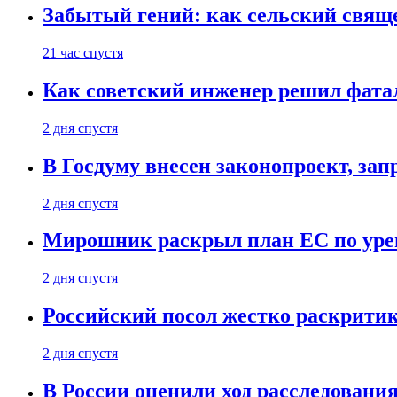
Забытый гений: как сельский свящ
21 час спустя
Как советский инженер решил фатал
2 дня спустя
В Госдуму внесен законопроект, за
2 дня спустя
Мирошник раскрыл план ЕС по уре
2 дня спустя
Российский посол жестко раскрити
2 дня спустя
В России оценили ход расследовани