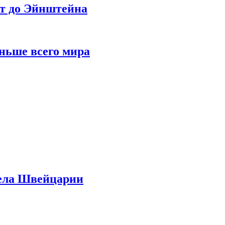
ет до Эйнштейна
ньше всего мира
дела Швейцарии