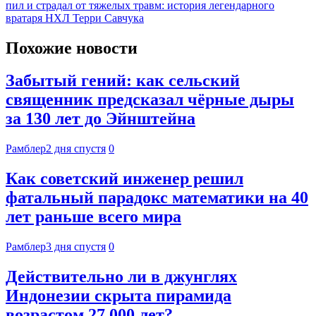
пил и страдал от тяжелых травм: история легендарного
вратаря НХЛ Терри Савчука
Похожие новости
Забытый гений: как сельский
священник предсказал чёрные дыры
за 130 лет до Эйнштейна
Рамблер
2 дня спустя
0
Как советский инженер решил
фатальный парадокс математики на 40
лет раньше всего мира
Рамблер
3 дня спустя
0
Действительно ли в джунглях
Индонезии скрыта пирамида
возрастом 27 000 лет?