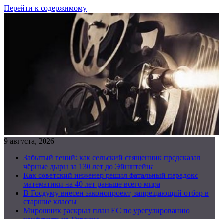
Перейти к содержимому
9 августа, 2026
Забытый гений: как сельский священник предсказал
чёрные дыры за 130 лет до Эйнштейна
Как советский инженер решил фатальный парадокс
математики на 40 лет раньше всего мира
В Госдуму внесен законопроект, запрещающий отбор в
старшие классы
Мирошник раскрыл план ЕС по урегулированию