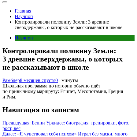
Главная
Научпоп
Контролировали половину Земли: 3 древние
сверхдержавы, о которых не рассказывают в школе
Научпоп
Контролировали половину Земли:
3 древние сверхдержавы, о которых
не рассказывают в школе
Рамблер
8 месяцев спустя
0
1 минуты
Школьная программа по истории обычно идёт
по привычному маршруту: Египет, Месопотамия, Греция
и Рим.
Навигация по записям
Предыдущая:
Бенни Уркидес: биография, тренировки, фото,
рост, вес
Далее:
«Я чувствовал себя психом» Играл без маски, много