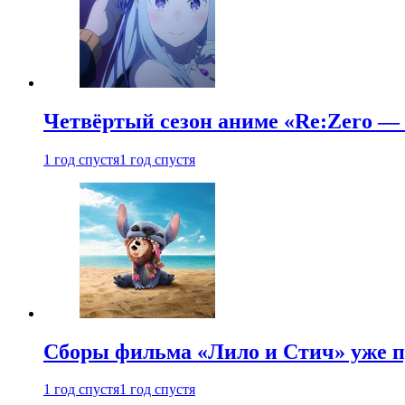
Четвёртый сезон аниме «Re:Zero — ж
1 год спустя
1 год спустя
Сборы фильма «Лило и Стич» уже п
1 год спустя
1 год спустя