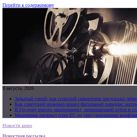
Перейти к содержимому
9 августа, 2026
Забытый гений: как сельский священник предсказал чёрн
Как советский инженер решил фатальный парадокс матема
В Госдуму внесен законопроект, запрещающий отбор в с
Мирошник раскрыл план ЕС по урегулированию конфлик
Новости кино
Новостная рассылка