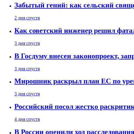
Забытый гений: как сельский свящ
2 дня спустя
Как советский инженер решил фатал
3 дня спустя
В Госдуму внесен законопроект, за
3 дня спустя
Мирошник раскрыл план ЕС по уре
3 дня спустя
Российский посол жестко раскрити
4 дня спустя
В России оценили ход расследовани