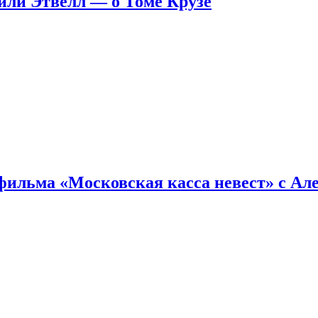
ейли Этвелл — о Томе Крузе
фильма «Московская касса невест» с Ал