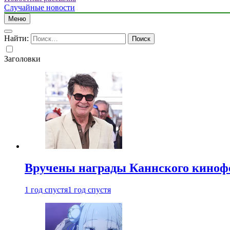
Случайные новости
Меню
Найти:
Заголовки
Вручены награды Каннского киноф
1 год спустя
1 год спустя