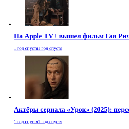
На Apple TV+ вышел фильм Гая Рич
1 год спустя
1 год спустя
Актёры сериала «Урок» (2025): перс
1 год спустя
1 год спустя