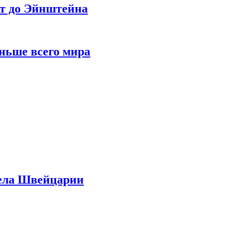
ет до Эйнштейна
ньше всего мира
дела Швейцарии