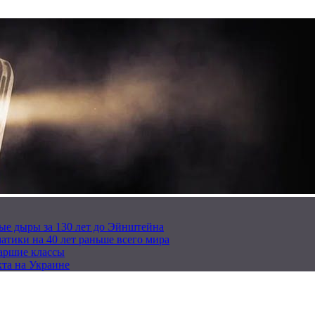
ые дыры за 130 лет до Эйнштейна
тики на 40 лет раньше всего мира
таршие классы
та на Украине