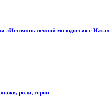
и «Источник вечной молодости» с Ната
онажи, роли, герои