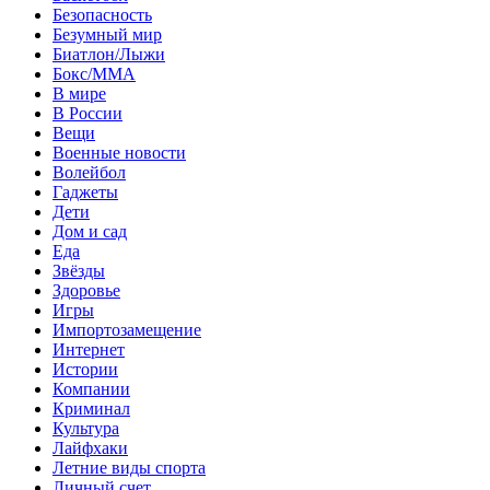
Безопасность
Безумный мир
Биатлон/Лыжи
Бокс/MMA
В мире
В России
Вещи
Военные новости
Волейбол
Гаджеты
Дети
Дом и сад
Еда
Звёзды
Здоровье
Игры
Импортозамещение
Интернет
Истории
Компании
Криминал
Культура
Лайфхаки
Летние виды спорта
Личный счет