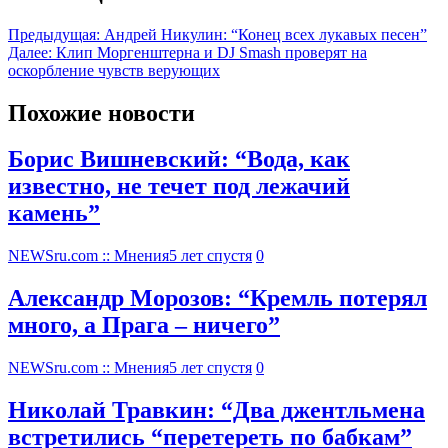
Предыдущая:
Андрей Никулин: “Конец всех лукавых песен”
Далее:
Клип Моргенштерна и DJ Smash проверят на
оскорбление чувств верующих
Похожие новости
Борис Вишневский: “Вода, как
известно, не течет под лежачий
камень”
NEWSru.com :: Мнения
5 лет спустя
0
Александр Морозов: “Кремль потерял
много, а Прага – ничего”
NEWSru.com :: Мнения
5 лет спустя
0
Николай Травкин: “Два джентльмена
встретились “перетереть по бабкам”