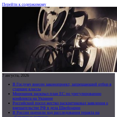
Перейти к содержимому
7 августа, 2026
В Госдуму внесен законопроект, запрещающий отбор в
старшие классы
Мирошник раскрыл план ЕС по урегулированию
конфликта на Украине
Российский посол жестко раскритиковал заявления о
вмешательстве РФ в дела Швейцарии
В России оценили ход расследования теракта на