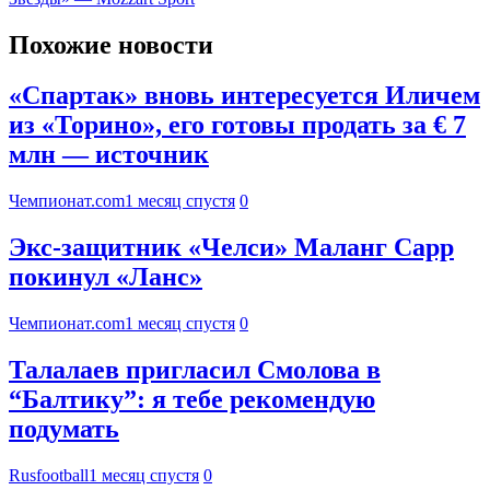
Похожие новости
«Спартак» вновь интересуется Иличем
из «Торино», его готовы продать за € 7
млн — источник
Чемпионат.com
1 месяц спустя
0
Экс-защитник «Челси» Маланг Сарр
покинул «Ланс»
Чемпионат.com
1 месяц спустя
0
Талалаев пригласил Смолова в
“Балтику”: я тебе рекомендую
подумать
Rusfootball
1 месяц спустя
0