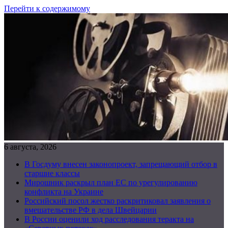
Перейти к содержимому
6 августа, 2026
В Госдуму внесен законопроект, запрещающий отбор в
старшие классы
Мирошник раскрыл план ЕС по урегулированию
конфликта на Украине
Российский посол жестко раскритиковал заявления о
вмешательстве РФ в дела Швейцарии
В России оценили ход расследования теракта на