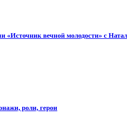
и «Источник вечной молодости» с Ната
онажи, роли, герои