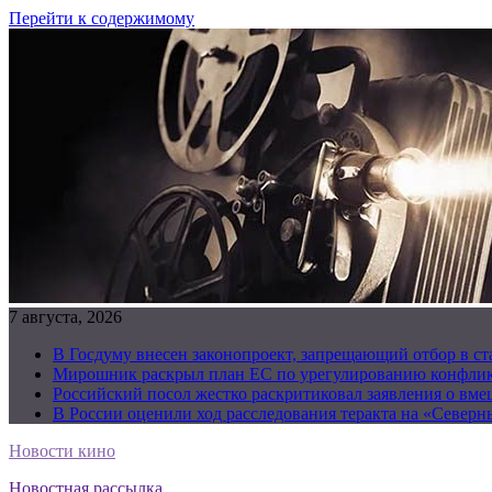
Перейти к содержимому
7 августа, 2026
В Госдуму внесен законопроект, запрещающий отбор в с
Мирошник раскрыл план ЕС по урегулированию конфлик
Российский посол жестко раскритиковал заявления о вм
В России оценили ход расследования теракта на «Северн
Новости кино
Новостная рассылка