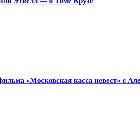
ейли Этвелл — о Томе Крузе
фильма «Московская касса невест» с Ал