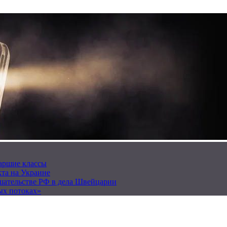
таршие классы
та на Украине
ешательстве РФ в дела Швейцарии
ых потоках»