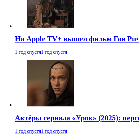
На Apple TV+ вышел фильм Гая Рич
1 год спустя
1 год спустя
Актёры сериала «Урок» (2025): перс
1 год спустя
1 год спустя