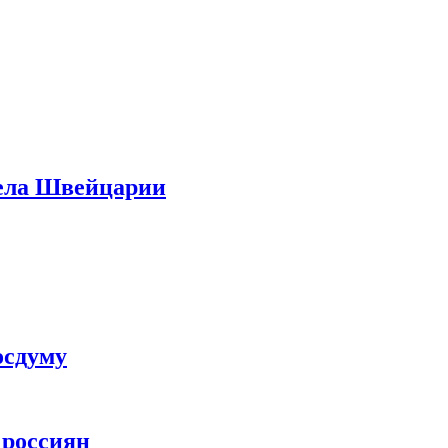
дела Швейцарии
осдуму
 россиян