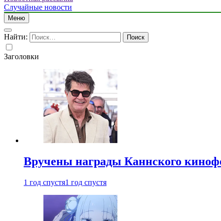
Случайные новости
Меню
Найти:
Заголовки
Вручены награды Каннского киноф
1 год спустя
1 год спустя