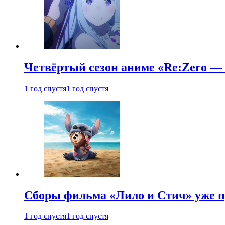
Четвёртый сезон аниме «Re:Zero — ж
1 год спустя
1 год спустя
Сборы фильма «Лило и Стич» уже п
1 год спустя
1 год спустя