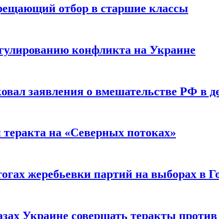
прещающий отбор в старшие классы
гулированию конфликта на Украине
ковал заявления о вмешательстве РФ в 
я теракта на «Северных потоках»
огах жеребьевки партий на выборах в Г
азах Украине совершать теракты против