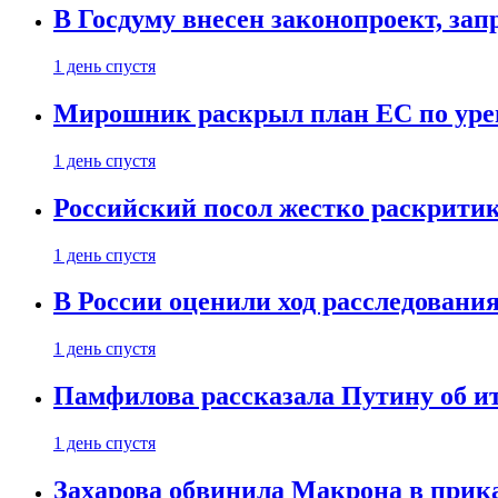
В Госдуму внесен законопроект, за
1 день спустя
Мирошник раскрыл план ЕС по уре
1 день спустя
Российский посол жестко раскрити
1 день спустя
В России оценили ход расследовани
1 день спустя
Памфилова рассказала Путину об ит
1 день спустя
Захарова обвинила Макрона в прик