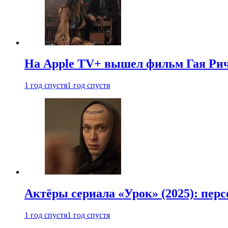
На Apple TV+ вышел фильм Гая Рич
1 год спустя
1 год спустя
Актёры сериала «Урок» (2025): перс
1 год спустя
1 год спустя