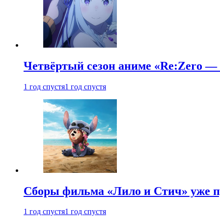
Четвёртый сезон аниме «Re:Zero — ж
1 год спустя
1 год спустя
Сборы фильма «Лило и Стич» уже п
1 год спустя
1 год спустя