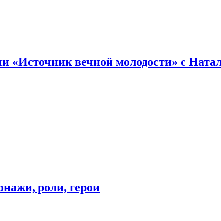
и «Источник вечной молодости» с Ната
онажи, роли, герои