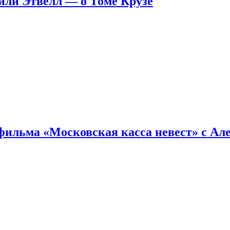
ейли Этвелл — о Томе Крузе
фильма «Московская касса невест» с Ал