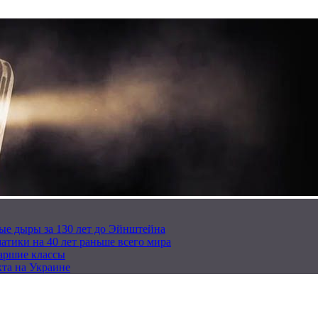
ые дыры за 130 лет до Эйнштейна
тики на 40 лет раньше всего мира
таршие классы
та на Украине