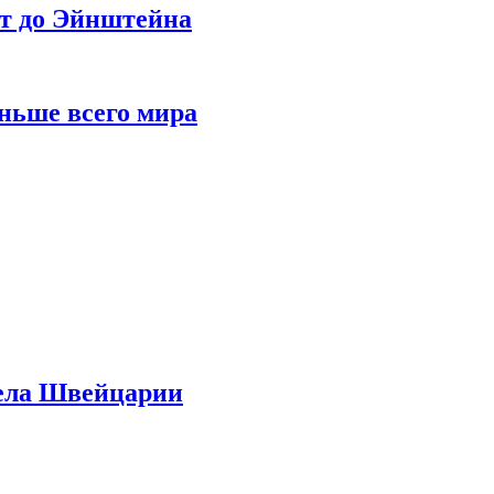
ет до Эйнштейна
ньше всего мира
дела Швейцарии