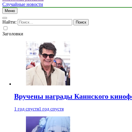
Случайные новости
Меню
Найти:
Заголовки
Вручены награды Каннского киноф
1 год спустя
1 год спустя