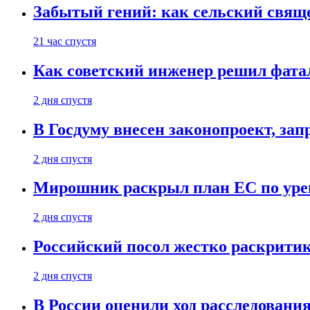
Забытый гений: как сельский свящ
21 час спустя
Как советский инженер решил фатал
2 дня спустя
В Госдуму внесен законопроект, за
2 дня спустя
Мирошник раскрыл план ЕС по уре
2 дня спустя
Российский посол жестко раскрити
2 дня спустя
В России оценили ход расследовани