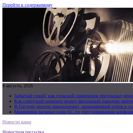
Перейти к содержимому
8 августа, 2026
Забытый гений: как сельский священник предсказал чёрн
Как советский инженер решил фатальный парадокс матема
В Госдуму внесен законопроект, запрещающий отбор в с
Мирошник раскрыл план ЕС по урегулированию конфлик
Новости кино
Новостная рассылка