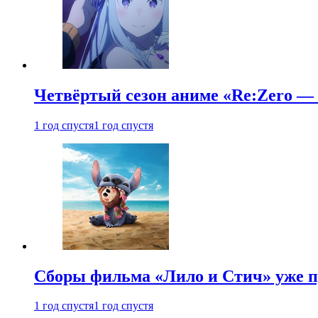
Четвёртый сезон аниме «Re:Zero — ж
1 год спустя
1 год спустя
Сборы фильма «Лило и Стич» уже п
1 год спустя
1 год спустя