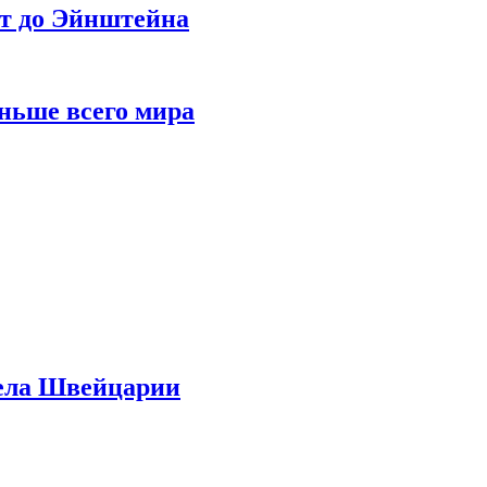
ет до Эйнштейна
ньше всего мира
дела Швейцарии