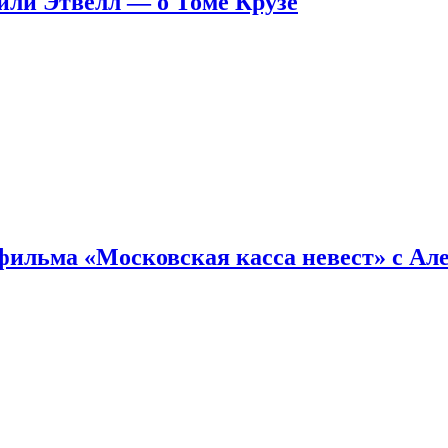
ейли Этвелл — о Томе Крузе
фильма «Московская касса невест» с Ал