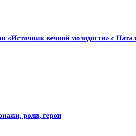
и «Источник вечной молодости» с Ната
онажи, роли, герои