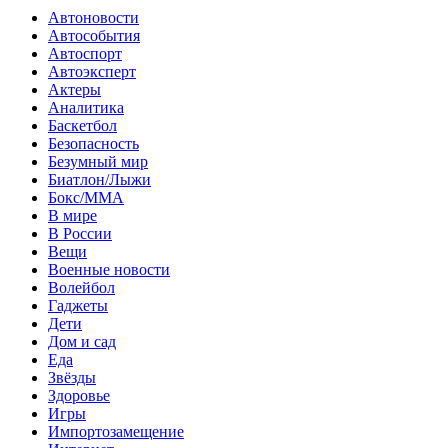
Автоновости
Автособытия
Автоспорт
Автоэксперт
Актеры
Аналитика
Баскетбол
Безопасность
Безумный мир
Биатлон/Лыжи
Бокс/MMA
В мире
В России
Вещи
Военные новости
Волейбол
Гаджеты
Дети
Дом и сад
Еда
Звёзды
Здоровье
Игры
Импортозамещение