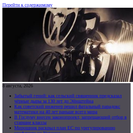
Перейти к содержимому
8 августа, 2026
Забытый гений: как сельский священник предсказал
чёрные дыры за 130 лет до Эйнштейна
Как советский инженер решил фатальный парадокс
математики на 40 лет раньше всего мира
В Госдуму внесен законопроект, запрещающий отбор в
старшие классы
Мирошник раскрыл план ЕС по урегулированию