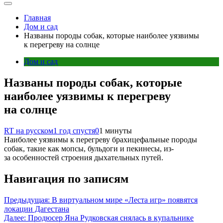
Главная
Дом и сад
Названы породы собак, которые наиболее уязвимы
к перегреву на солнце
Дом и сад
Названы породы собак, которые
наиболее уязвимы к перегреву
на солнце
RT на русском
1 год спустя
0
1 минуты
Наиболее уязвимы к перегреву брахицефальные породы
собак, такие как мопсы, бульдоги и пекинесы, из-
за особенностей строения дыхательных путей.
Навигация по записям
Предыдущая:
В виртуальном мире «Леста игр» появятся
локации Дагестана
Далее:
Продюсер Яна Рудковская снялась в купальнике