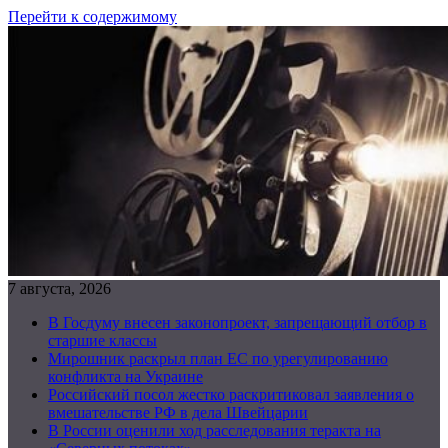
Перейти к содержимому
7 августа, 2026
В Госдуму внесен законопроект, запрещающий отбор в
старшие классы
Мирошник раскрыл план ЕС по урегулированию
конфликта на Украине
Российский посол жестко раскритиковал заявления о
вмешательстве РФ в дела Швейцарии
В России оценили ход расследования теракта на