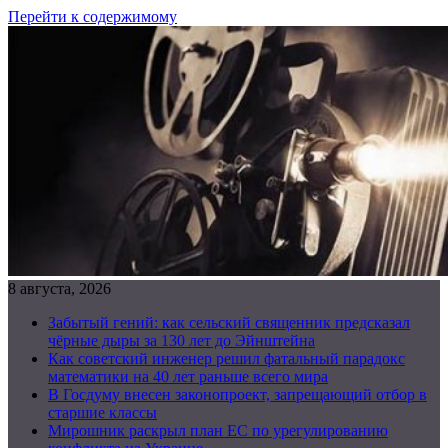
Перейти к содержимому
8 августа, 2026
Забытый гений: как сельский священник предсказал
чёрные дыры за 130 лет до Эйнштейна
Как советский инженер решил фатальный парадокс
математики на 40 лет раньше всего мира
В Госдуму внесен законопроект, запрещающий отбор в
старшие классы
Мирошник раскрыл план ЕС по урегулированию