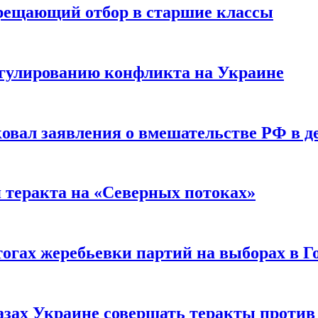
прещающий отбор в старшие классы
гулированию конфликта на Украине
ковал заявления о вмешательстве РФ в 
я теракта на «Северных потоках»
огах жеребьевки партий на выборах в Г
азах Украине совершать теракты против