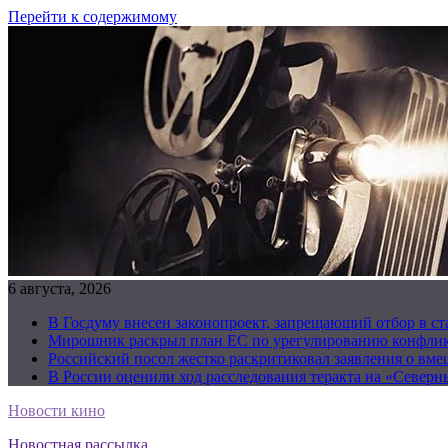
Перейти к содержимому
6 августа, 2026
В Госдуму внесен законопроект, запрещающий отбор в с
Мирошник раскрыл план ЕС по урегулированию конфлик
Российский посол жестко раскритиковал заявления о вм
В России оценили ход расследования теракта на «Северн
Новости кино
Новостная рассылка