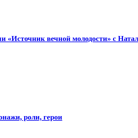
и «Источник вечной молодости» с Ната
онажи, роли, герои