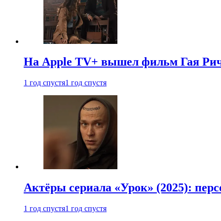
На Apple TV+ вышел фильм Гая Рич
1 год спустя
1 год спустя
Актёры сериала «Урок» (2025): перс
1 год спустя
1 год спустя