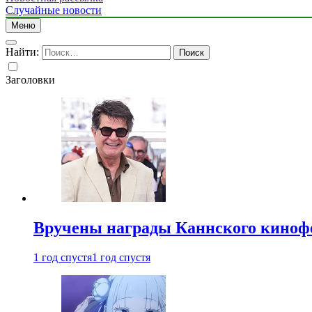
Случайные новости
Меню
Найти:
Заголовки
Вручены награды Каннского киноф
1 год спустя
1 год спустя