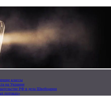
таршие классы
та на Украине
ешательстве РФ в дела Швейцарии
ых потоках»