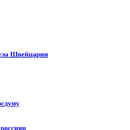
дела Швейцарии
осдуму
 россиян