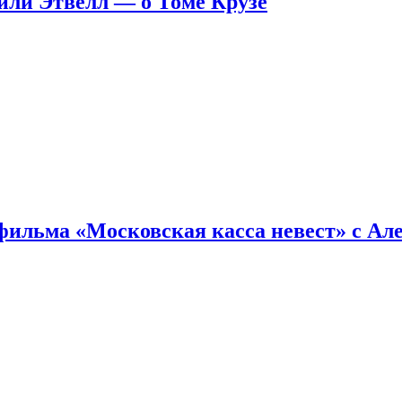
ейли Этвелл — о Томе Крузе
фильма «Московская касса невест» с Ал