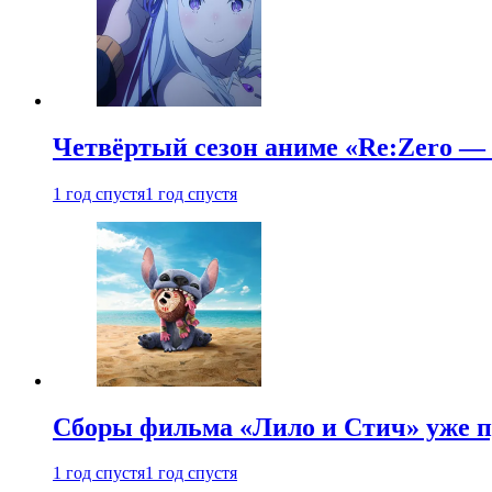
Четвёртый сезон аниме «Re:Zero — ж
1 год спустя
1 год спустя
Сборы фильма «Лило и Стич» уже п
1 год спустя
1 год спустя