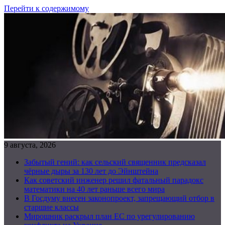
Перейти к содержимому
9 августа, 2026
Забытый гений: как сельский священник предсказал
чёрные дыры за 130 лет до Эйнштейна
Как советский инженер решил фатальный парадокс
математики на 40 лет раньше всего мира
В Госдуму внесен законопроект, запрещающий отбор в
старшие классы
Мирошник раскрыл план ЕС по урегулированию