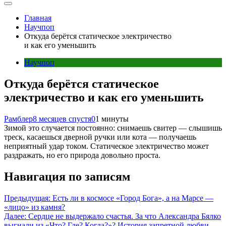
Главная
Научпоп
Откуда берётся статическое электричество
и как его уменьшить
Научпоп
Откуда берётся статическое
электричество и как его уменьшить
Рамблер
8 месяцев спустя
0
1 минуты
Зимой это случается постоянно: снимаешь свитер — слышишь
треск, касаешься дверной ручки или кота — получаешь
неприятный удар током. Статическое электричество может
раздражать, но его природа довольно проста.
Навигация по записям
Предыдущая:
Есть ли в космосе «Город Бога», а на Марсе —
«лицо» из камня?
Далее:
Сердце не выдержало счастья. За что Александра Бялко
выгнали из «Что? Где? Когда?»? История запретной любви