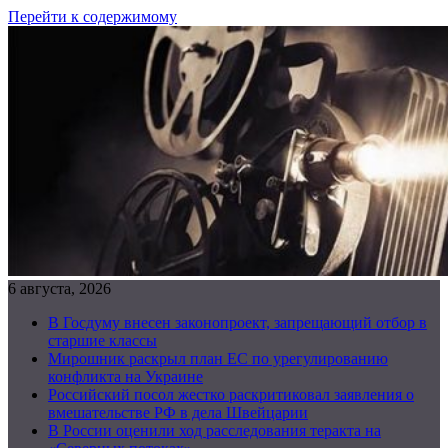
Перейти к содержимому
6 августа, 2026
В Госдуму внесен законопроект, запрещающий отбор в
старшие классы
Мирошник раскрыл план ЕС по урегулированию
конфликта на Украине
Российский посол жестко раскритиковал заявления о
вмешательстве РФ в дела Швейцарии
В России оценили ход расследования теракта на