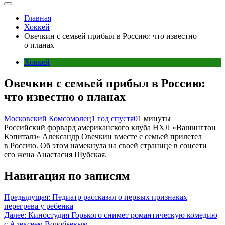
Главная
Хоккей
Овечкин с семьей прибыл в Россию: что известно
о планах
Хоккей
Овечкин с семьей прибыл в Россию:
что известно о планах
Московский Комсомолец
1 год спустя
0
1 минуты
Российский форвард американского клуба НХЛ «Вашингтон
Кэпиталз» Александр Овечкин вместе с семьей прилетел
в Россию. Об этом намекнула на своей странице в соцсети
его жена Анастасия Шубская.
Навигация по записям
Предыдущая:
Педиатр рассказал о первых признаках
перегрева у ребенка
Далее:
Киностудия Горького снимет романтическую комедию
с Алексеем Воробьевым