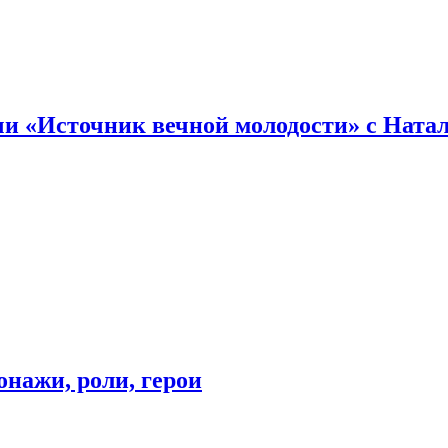
и «Источник вечной молодости» с Ната
онажи, роли, герои