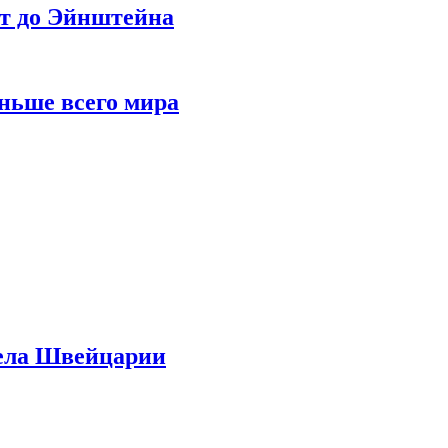
ет до Эйнштейна
ньше всего мира
дела Швейцарии