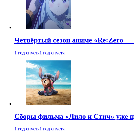
Четвёртый сезон аниме «Re:Zero — ж
1 год спустя
1 год спустя
Сборы фильма «Лило и Стич» уже п
1 год спустя
1 год спустя