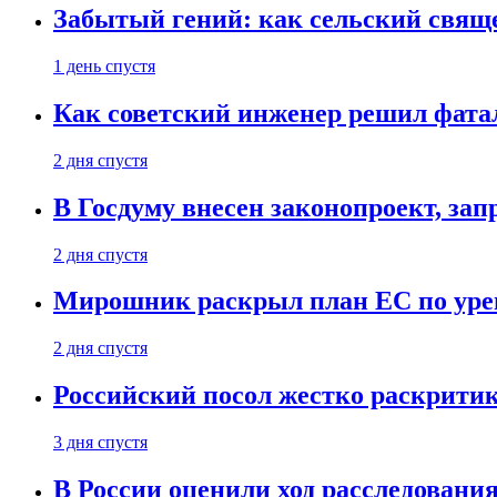
Забытый гений: как сельский свящ
1 день спустя
Как советский инженер решил фатал
2 дня спустя
В Госдуму внесен законопроект, за
2 дня спустя
Мирошник раскрыл план ЕС по уре
2 дня спустя
Российский посол жестко раскрити
3 дня спустя
В России оценили ход расследовани