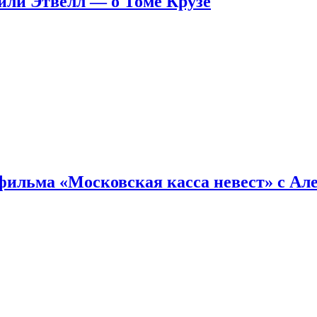
ейли Этвелл — о Томе Крузе
фильма «Московская касса невест» с Ал