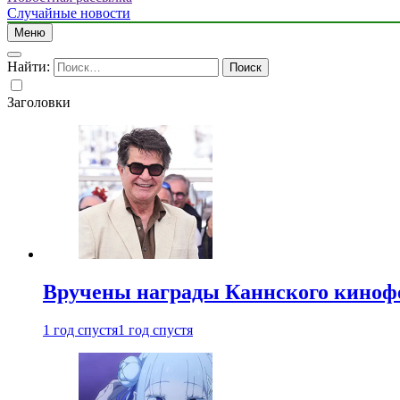
Случайные новости
Меню
Найти:
Заголовки
Вручены награды Каннского киноф
1 год спустя
1 год спустя