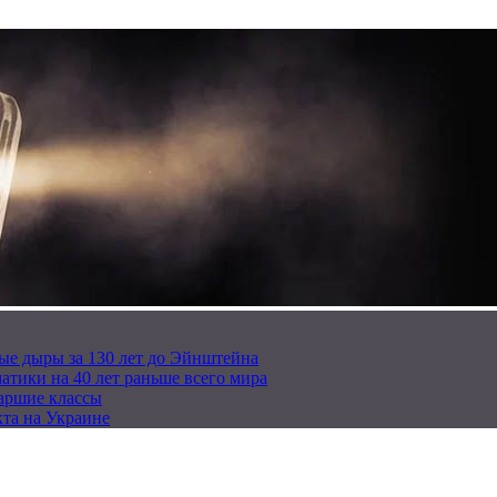
ые дыры за 130 лет до Эйнштейна
тики на 40 лет раньше всего мира
таршие классы
та на Украине