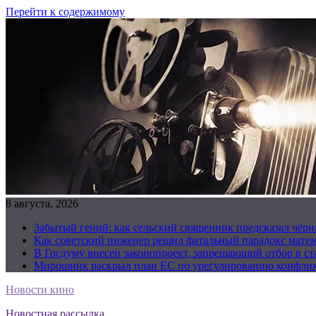
Перейти к содержимому
8 августа, 2026
Забытый гений: как сельский священник предсказал чёрн
Как советский инженер решил фатальный парадокс матема
В Госдуму внесен законопроект, запрещающий отбор в с
Мирошник раскрыл план ЕС по урегулированию конфлик
Новости кино
Новостная рассылка