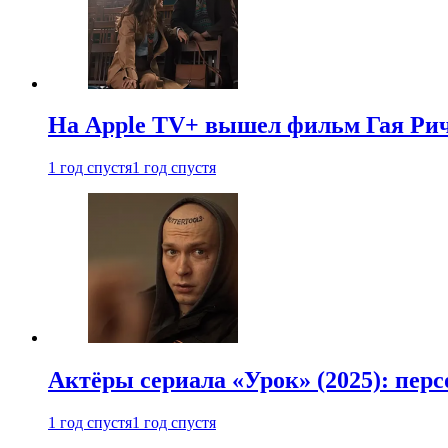
На Apple TV+ вышел фильм Гая Рич
1 год спустя
1 год спустя
Актёры сериала «Урок» (2025): перс
1 год спустя
1 год спустя