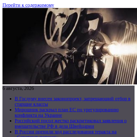
Перейти к содержимому
6 августа, 2026
В Госдуму внесен законопроект, запрещающий отбор в
старшие классы
Мирошник раскрыл план ЕС по урегулированию
конфликта на Украине
Российский посол жестко раскритиковал заявления о
вмешательстве РФ в дела Швейцарии
В России оценили ход расследования теракта на