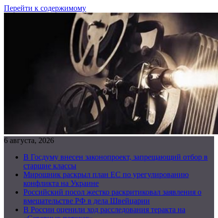
Перейти к содержимому
6 августа, 2026
В Госдуму внесен законопроект, запрещающий отбор в
старшие классы
Мирошник раскрыл план ЕС по урегулированию
конфликта на Украине
Российский посол жестко раскритиковал заявления о
вмешательстве РФ в дела Швейцарии
В России оценили ход расследования теракта на