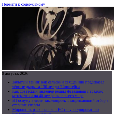
Перейти к содержимому
8 августа, 2026
Забытый гений: как сельский священник предсказал
чёрные дыры за 130 лет до Эйнштейна
Как советский инженер решил фатальный парадокс
математики на 40 лет раньше всего мира
В Госдуму внесен законопроект, запрещающий отбор в
старшие классы
Мирошник раскрыл план ЕС по урегулированию