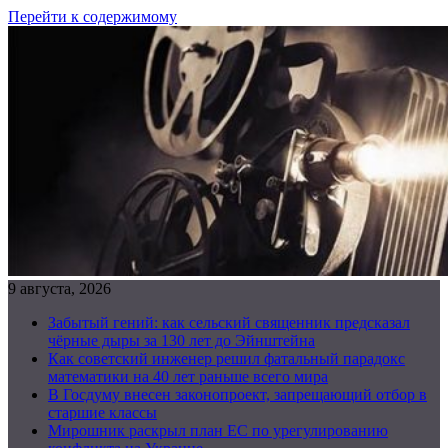
Перейти к содержимому
9 августа, 2026
Забытый гений: как сельский священник предсказал
чёрные дыры за 130 лет до Эйнштейна
Как советский инженер решил фатальный парадокс
математики на 40 лет раньше всего мира
В Госдуму внесен законопроект, запрещающий отбор в
старшие классы
Мирошник раскрыл план ЕС по урегулированию