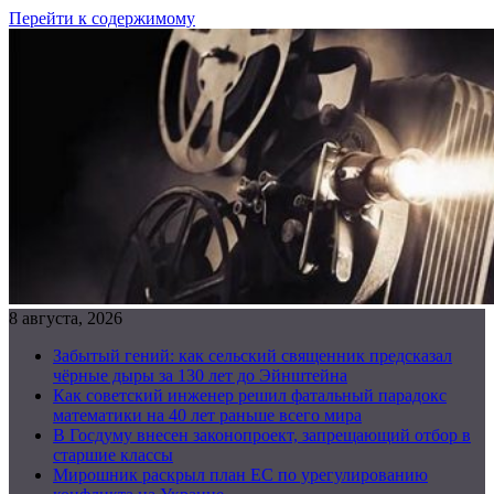
Перейти к содержимому
8 августа, 2026
Забытый гений: как сельский священник предсказал
чёрные дыры за 130 лет до Эйнштейна
Как советский инженер решил фатальный парадокс
математики на 40 лет раньше всего мира
В Госдуму внесен законопроект, запрещающий отбор в
старшие классы
Мирошник раскрыл план ЕС по урегулированию