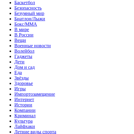
Баскетбол
Безопасность
Безумный мир
Биатлон/Лыжи
Бокс/MMA
В мире
В России
Вещи
Военные новости
Волейбол
Гаджеты
Дети
Дом и сад
Еда
Звёзды
Здоровье
Игры
Импортозамещение
Интернет
Истории
Компании
Криминал
Культура
Лайфхаки
Летние виды спорта