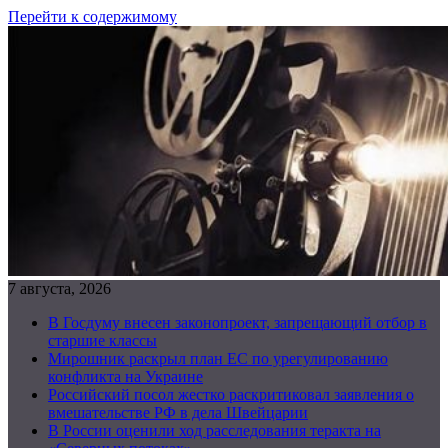
Перейти к содержимому
7 августа, 2026
В Госдуму внесен законопроект, запрещающий отбор в
старшие классы
Мирошник раскрыл план ЕС по урегулированию
конфликта на Украине
Российский посол жестко раскритиковал заявления о
вмешательстве РФ в дела Швейцарии
В России оценили ход расследования теракта на