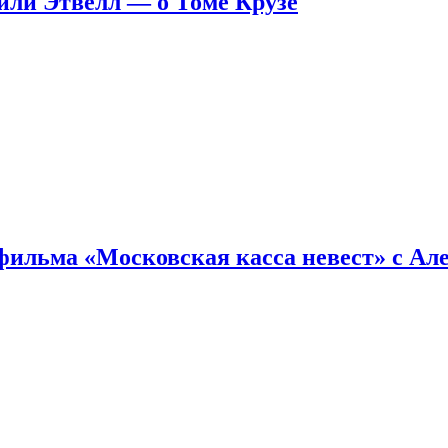
ейли Этвелл — о Томе Крузе
фильма «Московская касса невест» с Ал