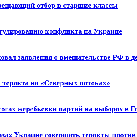
прещающий отбор в старшие классы
гулированию конфликта на Украине
ковал заявления о вмешательстве РФ в 
я теракта на «Северных потоках»
огах жеребьевки партий на выборах в Г
азах Украине совершать теракты против