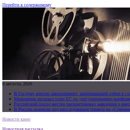
Перейти к содержимому
6 августа, 2026
В Госдуму внесен законопроект, запрещающий отбор в с
Мирошник раскрыл план ЕС по урегулированию конфлик
Российский посол жестко раскритиковал заявления о вм
В России оценили ход расследования теракта на «Северн
Новости кино
Новостная рассылка