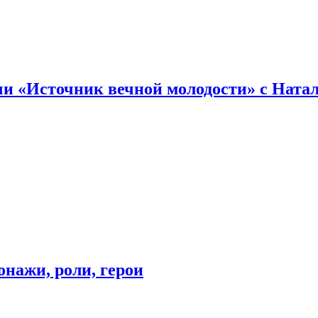
и «Источник вечной молодости» с Ната
онажи, роли, герои