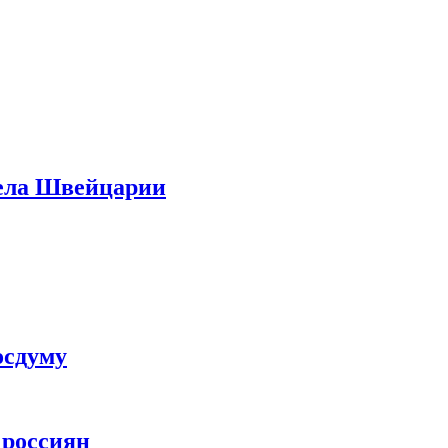
дела Швейцарии
осдуму
 россиян