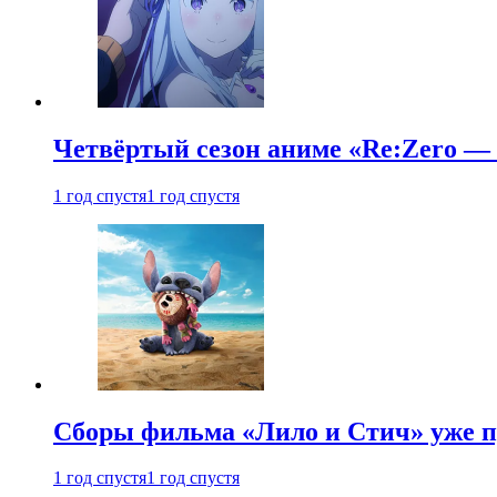
Четвёртый сезон аниме «Re:Zero — ж
1 год спустя
1 год спустя
Сборы фильма «Лило и Стич» уже п
1 год спустя
1 год спустя