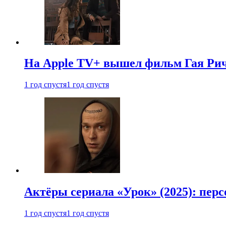
На Apple TV+ вышел фильм Гая Рич
1 год спустя
1 год спустя
Актёры сериала «Урок» (2025): перс
1 год спустя
1 год спустя