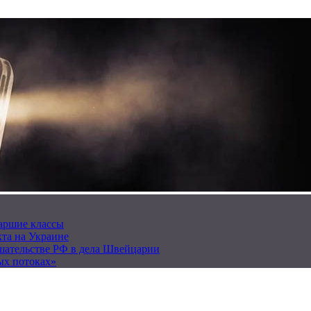
таршие классы
та на Украине
ешательстве РФ в дела Швейцарии
ых потоках»