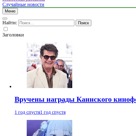
Случайные новости
Меню
Найти:
Заголовки
Вручены награды Каннского киноф
1 год спустя
1 год спустя